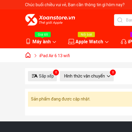
Chúc buổi chiều vui vẻ
, Bạn cần thông tin gì hôm nay?
Giá tốt
Nổi bật
Máy ành
Apple Watch
i
iPad Air 6 13 wifi
0
0
Sắp xếp
Hình thức vận chuyển
Sản phẩm đang được cập nhật.