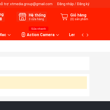
hỗ trợ:
xtmedia.group@gmail.com
Đăng nhập
/
Đăng ký
ng
Hệ thống
Giỏ hàng
8
3
cửa hàng
(
0
) sản phẩm
Sửa nhanh
 Mac
Action Camera
Lens máy ảnh