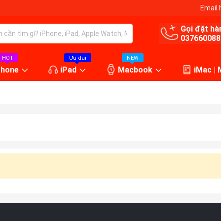
Email 
Gọi đặt hà
037660088
HOT
Ưu đãi
NEW
Phone
iPad
Macbook
iMac |