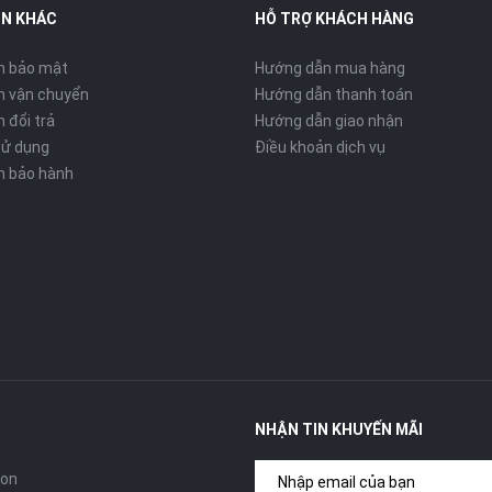
IN KHÁC
HỖ TRỢ KHÁCH HÀNG
h bảo mật
Hướng dẫn mua hàng
h vận chuyển
Hướng dẫn thanh toán
 đổi trả
Hướng dẫn giao nhận
sử dụng
Điều khoản dịch vụ
h bảo hành
NHẬN TIN KHUYẾN MÃI
con