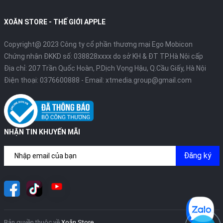
XOĂN STORE - THẾ GIỚI APPLE
Copyright@ 2023 Công ty cổ phần thương mại Ego Mobicon
Chứng nhận ĐKKD số: 038828xxxx do sở KH & ĐT TP.Hà Nội cấp
Địa chỉ: 207 Trần Quốc Hoàn, P.Dịch Vọng Hậu, Q.Cầu Giấy, Hà Nội
Điện thoại:
0376600888
- Email:
xtmedia.group@gmail.com
NHẬN TIN KHUYẾN MÃI
Đăng ký
Bản quyền thuộc về
Xoăn Store