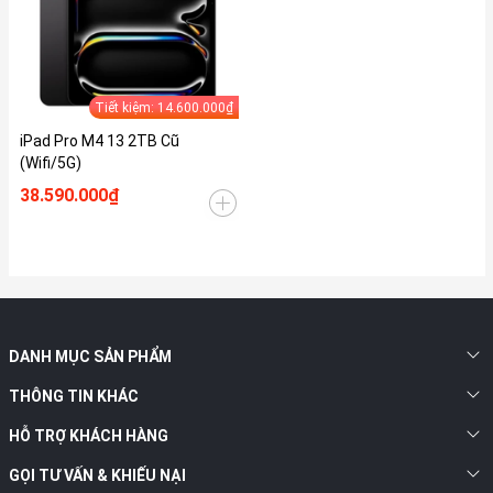
Tiết kiệm: 14.600.000₫
iPad Pro M4 13 2TB Cũ
(Wifi/5G)
38.590.000₫
DANH MỤC SẢN PHẨM
THÔNG TIN KHÁC
HỖ TRỢ KHÁCH HÀNG
GỌI TƯ VẤN & KHIẾU NẠI