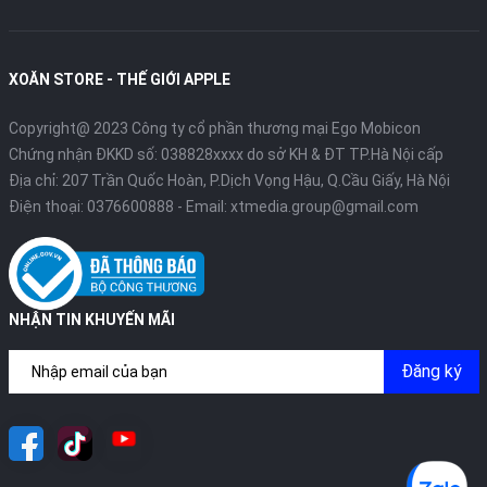
XOĂN STORE - THẾ GIỚI APPLE
Copyright@ 2023 Công ty cổ phần thương mại Ego Mobicon
Chứng nhận ĐKKD số: 038828xxxx do sở KH & ĐT TP.Hà Nội cấp
Địa chỉ: 207 Trần Quốc Hoàn, P.Dịch Vọng Hậu, Q.Cầu Giấy, Hà Nội
Điện thoại:
0376600888
- Email:
xtmedia.group@gmail.com
NHẬN TIN KHUYẾN MÃI
Đăng ký