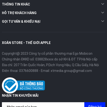
THÔNG TIN KHÁC
HỖ TRỢ KHÁCH HÀNG
GỌI TƯ VẤN & KHIẾU NẠI
XOĂN STORE - THẾ GIỚI APPLE
Copyright@ 2023 Công ty cổ phần thương mại Ego Mobicon
Chứng nhận ĐKKD số: 038828xxxx do sở KH & ĐT TP.Hà Nội cấp
Địa chỉ: 207 Trần Quốc Hoàn, P.Dịch Vọng Hậu, Q.Cầu Giấy, Hà Nội
Điện thoại:
0376600888
- Email:
xtmedia.group@gmail.com
NHẬN TIN KHUYẾN MÃI
Đăng ký