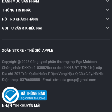
DANH MỤC SẢN PHẨM
THÔNG TIN KHÁC
HỖ TRỢ KHÁCH HÀNG
GỌI TƯ VẤN & KHIẾU NẠI
XOĂN STORE - THẾ GIỚI APPLE
Copyright@ 2023 Công ty cổ phần thương mại Ego Mobicon
Chứng nhận ĐKKD số: 038828xxxx do sở KH & ĐT TP.Hà Nội cấp
Địa chỉ: 207 Trần Quốc Hoàn, P.Dịch Vọng Hậu, Q.Cầu Giấy, Hà Nội
Điện thoại:
0376600888
- Email:
xtmedia.group@gmail.com
NHẬN TIN KHUYẾN MÃI