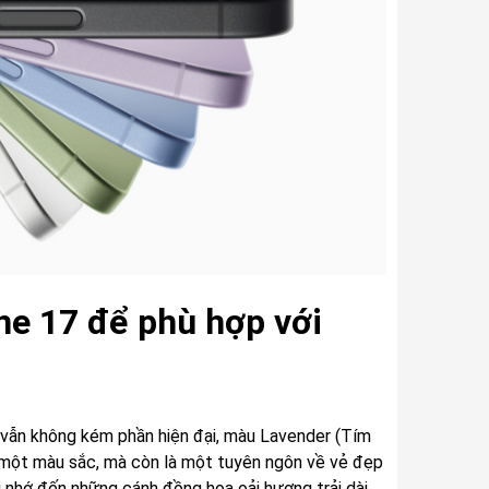
ne 17 để phù hợp với
g vẫn không kém phần hiện đại, màu Lavender (Tím
à một màu sắc, mà còn là một tuyên ngôn về vẻ đẹp
 nhớ đến những cánh đồng hoa oải hương trải dài