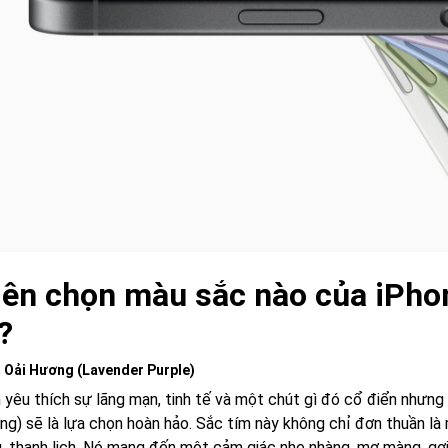
Nên chọn màu sắc nào của iPho
?
 Oải Hương (Lavender Purple)
 yêu thích sự lãng mạn, tinh tế và một chút gì đó cổ điển nhưn
ng) sẽ là lựa chọn hoàn hảo. Sắc tím này không chỉ đơn thuần l
g, thanh lịch. Nó mang đến một cảm giác nhẹ nhàng, mơ màng, gợi