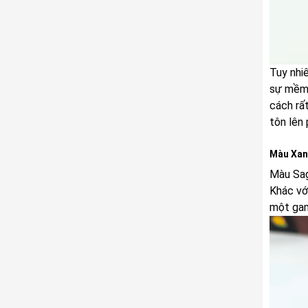
Tuy nhi
sự mềm 
cách rấ
tôn lên 
Màu Xan
Màu Sag
Khác với
một gam