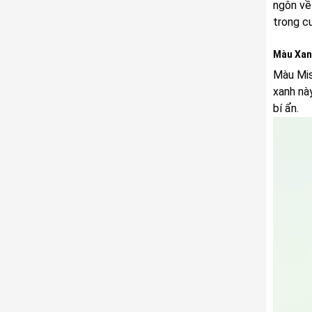
ngôn về
trong cu
Màu Xan
Màu Mis
xanh này
bí ẩn.