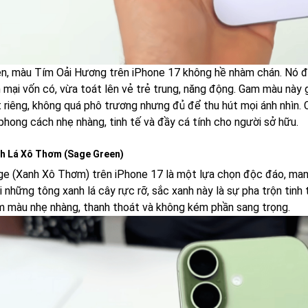
ên, màu Tím Oải Hương trên iPhone 17 không hề nhàm chán. Nó đ
mại vốn có, vừa toát lên vẻ trẻ trung, năng động. Gam màu này g
t riêng, không quá phô trương nhưng đủ để thu hút mọi ánh nhìn. 
phong cách nhẹ nhàng, tinh tế và đầy cá tính cho người sở hữu.
h Lá Xô Thơm (Sage Green)
e (Xanh Xô Thơm) trên iPhone 17 là một lựa chọn độc đáo, mang 
 những tông xanh lá cây rực rỡ, sắc xanh này là sự pha trộn tinh
 màu nhẹ nhàng, thanh thoát và không kém phần sang trọng.