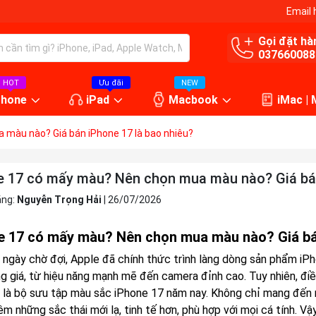
Email 
Gọi đặt hà
037660088
HOT
Ưu đãi
NEW
Phone
iPad
Macbook
iMac |
màu nào? Giá bán iPhone 17 là bao nhiêu?
e 17 có mấy màu? Nên chọn mua màu nào? Giá bán
ăng:
Nguyễn Trọng Hải
|
26/07/2026
e 17 có mấy màu? Nên chọn mua màu nào? Giá bá
 ngày chờ đợi, Apple đã chính thức trình làng dòng sản phẩm iPh
ng giá, từ hiệu năng mạnh mẽ đến camera đỉnh cao. Tuy nhiên, đi
nh là bộ sưu tập màu sắc iPhone 17 năm nay. Không chỉ mang đế
êm những sắc thái mới lạ, tinh tế hơn, phù hợp với mọi cá tính. 