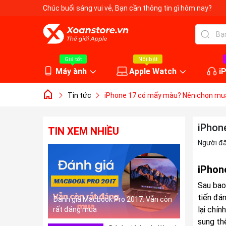
Chúc buổi sáng vui vẻ
, Bạn cần thông tin gì hôm nay?
Giá tốt
Nổi bật
Máy ành
Apple Watch
i
Tin tức
iPhone 17 có mấy màu? Nên chọn mua 
iPhon
TIN XEM NHIỀU
Người đ
iPhon
Sau bao
tiến đá
Đánh giá Macbook Pro 2017: Vẫn còn
lại chí
rất đáng mua
sung th