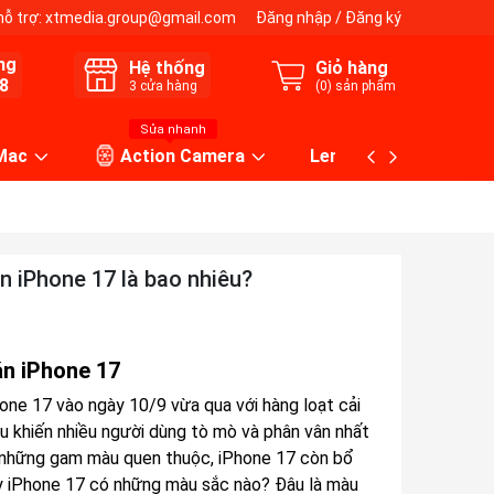
hỗ trợ:
xtmedia.group@gmail.com
Đăng nhập
/
Đăng ký
ng
Hệ thống
Giỏ hàng
8
3
cửa hàng
(
0
) sản phẩm
Sửa nhanh
 Mac
Action Camera
Lens máy ảnh
 iPhone 17 là bao nhiêu?
n iPhone 17
one 17 vào ngày 10/9 vừa qua với hàng loạt cải
ều khiến nhiều người dùng tò mò và phân vân nhất
n những gam màu quen thuộc, iPhone 17 còn bổ
Vậy iPhone 17 có những màu sắc nào? Đâu là màu