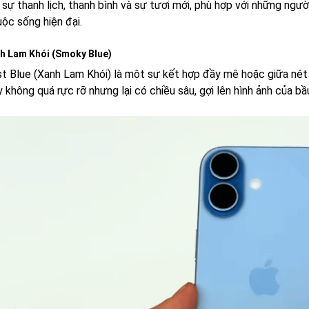
 sự thanh lịch, thanh bình và sự tươi mới, phù hợp với những ngư
ộc sống hiện đại.
h Lam Khói (Smoky Blue)
t Blue (Xanh Lam Khói) là một sự kết hợp đầy mê hoặc giữa nét cổ
 không quá rực rỡ nhưng lại có chiều sâu, gợi lên hình ảnh của bầ