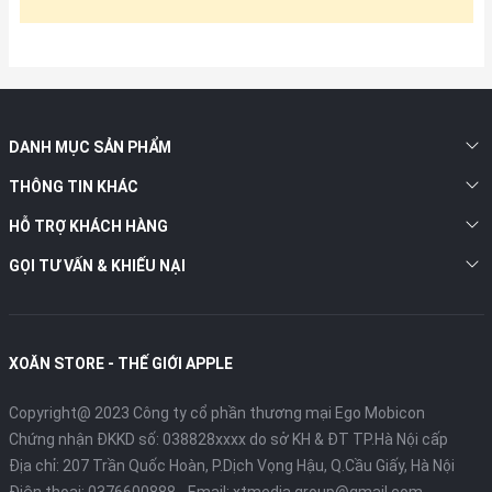
DANH MỤC SẢN PHẨM
THÔNG TIN KHÁC
HỖ TRỢ KHÁCH HÀNG
GỌI TƯ VẤN & KHIẾU NẠI
XOĂN STORE - THẾ GIỚI APPLE
Copyright@ 2023 Công ty cổ phần thương mại Ego Mobicon
Chứng nhận ĐKKD số: 038828xxxx do sở KH & ĐT TP.Hà Nội cấp
Địa chỉ: 207 Trần Quốc Hoàn, P.Dịch Vọng Hậu, Q.Cầu Giấy, Hà Nội