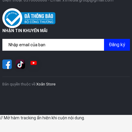
Điện thoại:
0376600888
- Email:
xtmedia.group@gmail.com
NHẬN TIN KHUYẾN MÃI
Đăng ký
Bản quyền thuộc về
Xoăn Store
// Mở hàm tracking ẩn hiện khi cuộn nội dung.