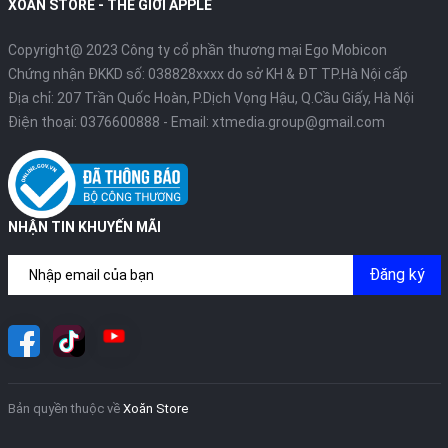
XOĂN STORE - THẾ GIỚI APPLE
Copyright@ 2023 Công ty cổ phần thương mại Ego Mobicon
Chứng nhận ĐKKD số: 038828xxxx do sở KH & ĐT TP.Hà Nội cấp
Địa chỉ: 207 Trần Quốc Hoàn, P.Dịch Vọng Hậu, Q.Cầu Giấy, Hà Nội
Điện thoại:
0376600888
- Email:
xtmedia.group@gmail.com
NHẬN TIN KHUYẾN MÃI
Đăng ký
Bản quyền thuộc về
Xoăn Store