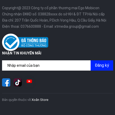
Copyright@ 2023 Công ty cổ phần thương mại Ego Mobicon
Chứng nhận ĐKKD số: 038828xxxx do sở KH & ĐT TP.Hà Nội cấp
Địa chỉ: 207 Trần Quốc Hoàn, P.Dịch Vọng Hậu, Q.Cầu Giấy, Hà Nội
Điện thoại:
0376600888
- Email:
xtmedia.group@gmail.com
NHẬN TIN KHUYẾN MÃI
Đăng ký
Bản quyền thuộc về
Xoăn Store