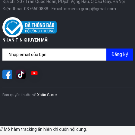
Địa chỉ: 207 Trần Quốc Hoàn, P.Dịch Vọng Hậu, Q.Cầu Giấy, Hà Nội
Điện thoại:
0376600888
- Email:
xtmedia.group@gmail.com
NHẬN TIN KHUYẾN MÃI
Đăng ký
Bản quyền thuộc về
Xoăn Store
// Mở hàm tracking ẩn hiện khi cuộn nội dung.