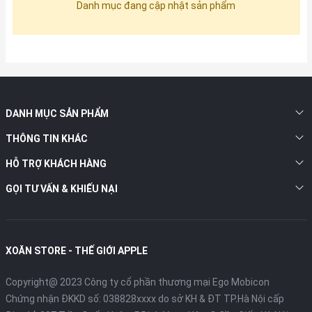
Danh mục đang cập nhật sản phẩm
DANH MỤC SẢN PHẨM
THÔNG TIN KHÁC
HỖ TRỢ KHÁCH HÀNG
GỌI TƯ VẤN & KHIẾU NẠI
XOĂN STORE - THẾ GIỚI APPLE
Copyright@ 2023 Công ty cổ phần thương mại Ego Mobicon
Chứng nhận ĐKKD số: 038828xxxx do sở KH & ĐT TP.Hà Nội cấp