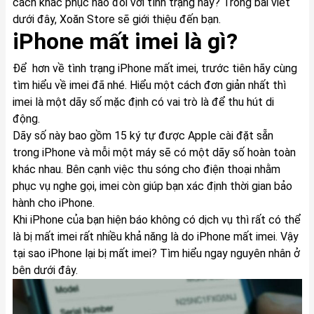
cách khắc phục nào đối với tình trạng này? Trong bài viết
dưới đây, Xoăn Store sẽ giới thiệu đến bạn.
iPhone mất imei là gì?
Để hơn về tình trạng iPhone mất imei, trước tiên hãy cùng
tìm hiểu về imei đã nhé. Hiểu một cách đơn giản nhất thì
imei là một dãy số mặc định có vai trò là để thu hút di
động.
Dãy số này bao gồm 15 ký tự được Apple cài đặt sẵn
trong iPhone và mỗi một máy sẽ có một dãy số hoàn toàn
khác nhau. Bên cạnh việc thu sóng cho điện thoại nhằm
phục vụ nghe gọi, imei còn giúp bạn xác định thời gian bảo
hành cho iPhone.
Khi iPhone của bạn hiện báo không có dịch vụ thì rất có thể
là bị mất imei rất nhiều khả năng là do iPhone mất imei. Vậy
tại sao iPhone lại bị mất imei? Tìm hiểu ngay nguyên nhân ở
bên dưới đây.