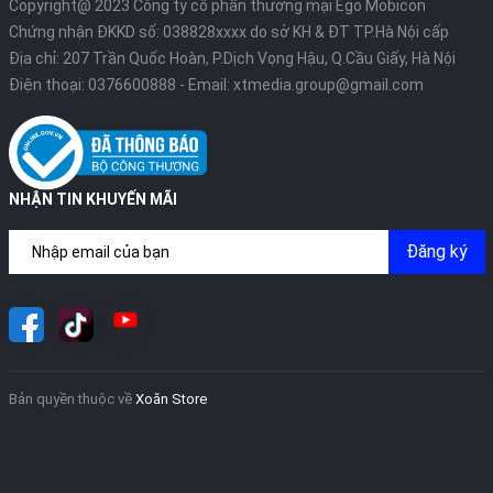
Copyright@ 2023 Công ty cổ phần thương mại Ego Mobicon
Chứng nhận ĐKKD số: 038828xxxx do sở KH & ĐT TP.Hà Nội cấp
Địa chỉ: 207 Trần Quốc Hoàn, P.Dịch Vọng Hậu, Q.Cầu Giấy, Hà Nội
Điện thoại:
0376600888
- Email:
xtmedia.group@gmail.com
NHẬN TIN KHUYẾN MÃI
Đăng ký
Bản quyền thuộc về
Xoăn Store