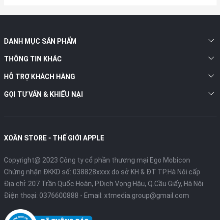
DANH MỤC SẢN PHẨM
THÔNG TIN KHÁC
HỖ TRỢ KHÁCH HÀNG
GỌI TƯ VẤN & KHIẾU NẠI
XOĂN STORE - THẾ GIỚI APPLE
Copyright@ 2023 Công ty cổ phần thương mại Ego Mobicon
Chứng nhận ĐKKD số: 038828xxxx do sở KH & ĐT TP.Hà Nội cấp
Địa chỉ: 207 Trần Quốc Hoàn, P.Dịch Vọng Hậu, Q.Cầu Giấy, Hà Nội
Điện thoại:
0376600888
- Email:
xtmedia.group@gmail.com