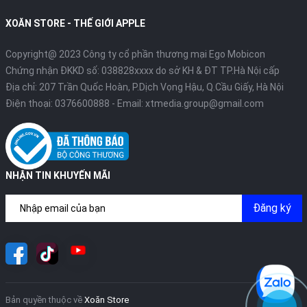
XOĂN STORE - THẾ GIỚI APPLE
Copyright@ 2023 Công ty cổ phần thương mại Ego Mobicon
Chứng nhận ĐKKD số: 038828xxxx do sở KH & ĐT TP.Hà Nội cấp
Địa chỉ: 207 Trần Quốc Hoàn, P.Dịch Vọng Hậu, Q.Cầu Giấy, Hà Nội
Điện thoại:
0376600888
- Email:
xtmedia.group@gmail.com
NHẬN TIN KHUYẾN MÃI
Đăng ký
Bản quyền thuộc về
Xoăn Store