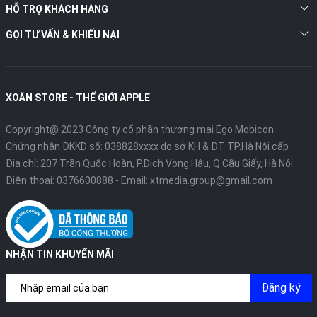
HỖ TRỢ KHÁCH HÀNG
GỌI TƯ VẤN & KHIẾU NẠI
XOĂN STORE - THẾ GIỚI APPLE
Copyright@ 2023 Công ty cổ phần thương mại Ego Mobicon
Chứng nhận ĐKKD số: 038828xxxx do sở KH & ĐT TP.Hà Nội cấp
Địa chỉ: 207 Trần Quốc Hoàn, P.Dịch Vọng Hậu, Q.Cầu Giấy, Hà Nội
Điện thoại:
0376600888
- Email:
xtmedia.group@gmail.com
NHẬN TIN KHUYẾN MÃI
Đăng ký