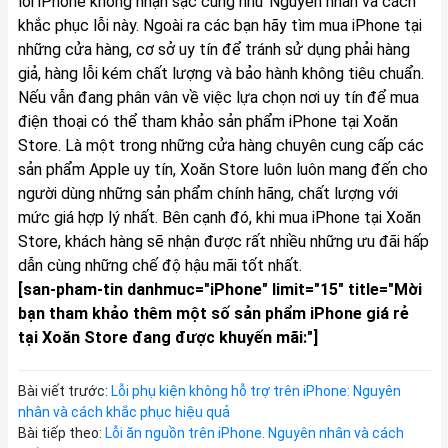
lỗi iPhone không nhận sạc cũng như Nguyên nhân và cách
khắc phục lỗi này. Ngoài ra các bạn hãy tìm mua iPhone tại
những cửa hàng, cơ sở uy tín để tránh sử dụng phải hàng
giả, hàng lỗi kém chất lượng và bảo hành không tiêu chuẩn.
Nếu vẫn đang phân vân về việc lựa chọn nơi uy tín để mua
điện thoại có thể tham khảo sản phẩm
iPhone
tại Xoăn
Store. Là một trong những cửa hàng chuyên cung cấp các
sản phẩm Apple uy tín, Xoăn Store luôn luôn mang đến cho
người dùng những sản phẩm chính hãng, chất lượng với
mức giá hợp lý nhất. Bên cạnh đó, khi mua iPhone tại Xoăn
Store, khách hàng sẽ nhận được rất nhiều những ưu đãi hấp
dẫn cùng những chế độ hậu mãi tốt nhất.
[san-pham-tin danhmuc="iPhone" limit="15" title="Mời
bạn tham khảo thêm một số sản phẩm iPhone giá rẻ
tại Xoăn Store đang được khuyến mãi:"]
Bài viết trước:
Lỗi phụ kiện không hỗ trợ trên iPhone: Nguyên
nhân và cách khắc phục hiệu quả
Bài tiếp theo:
Lỗi ăn nguồn trên iPhone. Nguyên nhân và cách