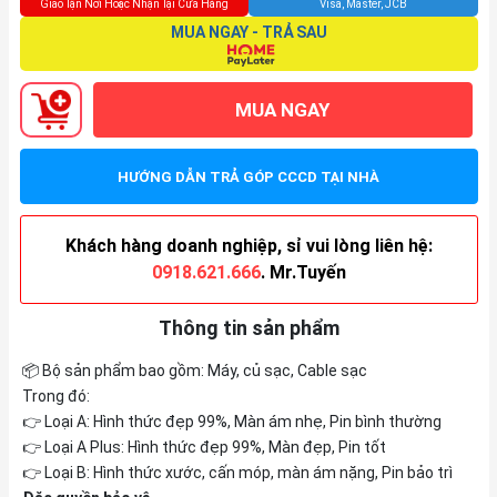
Giao Tận Nơi Hoặc Nhận Tại Cửa Hàng
Visa, Master, JCB
MUA NGAY - TRẢ SAU
MUA NGAY
HƯỚNG DẪN TRẢ GÓP CCCD TẠI NHÀ
Khách hàng doanh nghiệp, sỉ vui lòng liên hệ:
0918.621.666
. Mr.Tuyến
Thông tin sản phẩm
📦 Bộ sản phẩm bao gồm: Máy, củ sạc, Cable sạc
Trong đó:
👉 Loại A: Hình thức đẹp 99%, Màn ám nhẹ, Pin bình thường
👉 Loại A Plus: Hình thức đẹp 99%, Màn đẹp, Pin tốt
👉 Loại B: Hình thức xước, cấn móp, màn ám nặng, Pin bảo trì