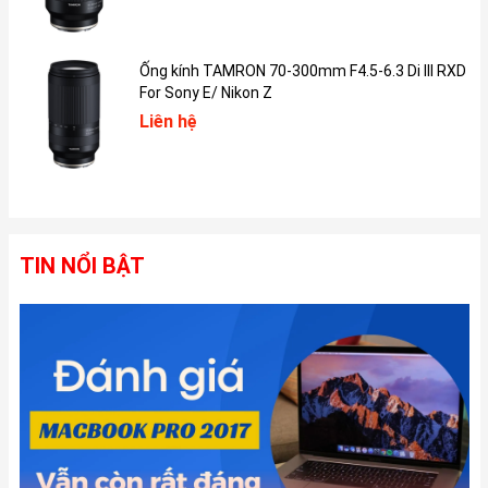
Ống kính TAMRON 70-300mm F4.5-6.3 Di III RXD
For Sony E/ Nikon Z
Liên hệ
TIN NỔI BẬT
Macbook Air 2020 Core i Có Bao Nhiêu Màu?
Tương tự như phiên bản 2019, Macbook Air 2020 Core i cũng
được Apple mang đến với ba tùy chọn màu sắc quen thuộc và
trang nhã: Xám Không Gian (Space Gray), Bạc (Silver), Vàng
(Gold)
Xám Không Gian (Space Gray) là sự lựa chọn hàng đầu cho
những ai yêu thích vẻ đẹp lịch lãm, hiện đại và chuyên nghiệp.