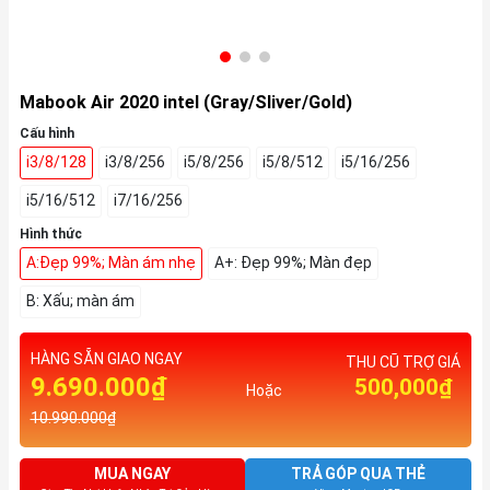
Mabook Air 2020 intel (Gray/Sliver/Gold)
Cấu hình
i3/8/128
i3/8/256
i5/8/256
i5/8/512
i5/16/256
i5/16/512
i7/16/256
Hình thức
A:Đẹp 99%; Màn ám nhẹ
A+: Đẹp 99%; Màn đẹp
B: Xấu; màn ám
HÀNG SẴN GIAO NGAY
THU CŨ TRỢ GIÁ
9.690.000₫
500,000₫
Hoặc
10.990.000₫
MUA NGAY
TRẢ GÓP QUA THẺ