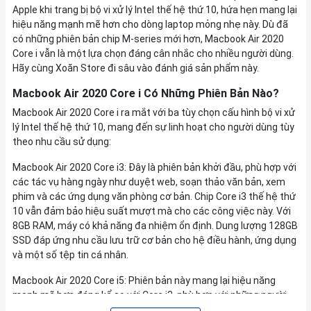
Apple khi trang bị bộ vi xử lý Intel thế hệ thứ 10, hứa hẹn mang lại
hiệu năng mạnh mẽ hơn cho dòng laptop mỏng nhẹ này. Dù đã
có những phiên bản chip M-series mới hơn, Macbook Air 2020
Core i vẫn là một lựa chọn đáng cân nhắc cho nhiều người dùng.
Hãy cùng Xoăn Store đi sâu vào đánh giá sản phẩm này.
Macbook Air 2020 Core i Có Những Phiên Bản Nào?
Macbook Air 2020 Core i ra mắt với ba tùy chọn cấu hình bộ vi xử
lý Intel thế hệ thứ 10, mang đến sự linh hoạt cho người dùng tùy
theo nhu cầu sử dụng:
Macbook Air 2020 Core i3: Đây là phiên bản khởi đầu, phù hợp với
các tác vụ hàng ngày như duyệt web, soạn thảo văn bản, xem
phim và các ứng dụng văn phòng cơ bản. Chip Core i3 thế hệ thứ
10 vẫn đảm bảo hiệu suất mượt mà cho các công việc này. Với
8GB RAM, máy có khả năng đa nhiệm ổn định. Dung lượng 128GB
SSD đáp ứng nhu cầu lưu trữ cơ bản cho hệ điều hành, ứng dụng
và một số tệp tin cá nhân.
Macbook Air 2020 Core i5: Phiên bản này mang lại hiệu năng
mạnh mẽ hơn đáng kể so với Core i3, phù hợp với những người
dùng thường xuyên làm việc với các ứng dụng đòi hỏi tài nguyên