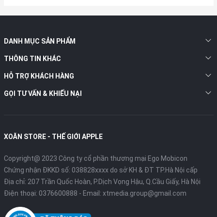
DANH MỤC SẢN PHẨM
THÔNG TIN KHÁC
HỖ TRỢ KHÁCH HÀNG
GỌI TƯ VẤN & KHIẾU NẠI
XOĂN STORE - THẾ GIỚI APPLE
Copyright@ 2023 Công ty cổ phần thương mại Ego Mobicon
Chứng nhận ĐKKD số: 038828xxxx do sở KH & ĐT TP.Hà Nội cấp
Địa chỉ: 207 Trần Quốc Hoàn, P.Dịch Vọng Hậu, Q.Cầu Giấy, Hà Nội
Điện thoại:
0376600888
- Email:
xtmedia.group@gmail.com