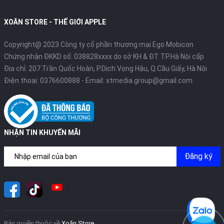
XOĂN STORE - THẾ GIỚI APPLE
Copyright@ 2023 Công ty cổ phần thương mại Ego Mobicon
Chứng nhận ĐKKD số: 038828xxxx do sở KH & ĐT TP.Hà Nội cấp
Địa chỉ: 207 Trần Quốc Hoàn, P.Dịch Vọng Hậu, Q.Cầu Giấy, Hà Nội
Điện thoại:
0376600888
- Email:
xtmedia.group@gmail.com
NHẬN TIN KHUYẾN MÃI
Đăng ký
Bản quyền thuộc về
Xoăn Store