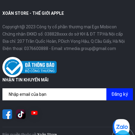
XOĂN STORE - THẾ GIỚI APPLE
Copyright@ 2023 Công ty cổ phần thương mại Ego Mobicon
Chứng nhận ĐKKD số: 038828xxxx do sở KH & ĐT TP.Hà Nội cấp
Địa chỉ: 207 Trần Quốc Hoàn, P.Dịch Vọng Hậu, Q.Cầu Giấy, Hà Nội
Điện thoại:
0376600888
- Email:
xtmedia.group@gmail.com
NHẬN TIN KHUYẾN MÃI
Đăng ký
Bản quyền thuộc về
Xoăn Store