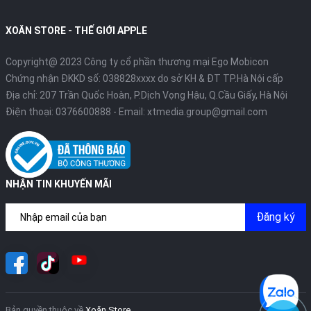
XOĂN STORE - THẾ GIỚI APPLE
Copyright@ 2023 Công ty cổ phần thương mại Ego Mobicon
Chứng nhận ĐKKD số: 038828xxxx do sở KH & ĐT TP.Hà Nội cấp
Địa chỉ: 207 Trần Quốc Hoàn, P.Dịch Vọng Hậu, Q.Cầu Giấy, Hà Nội
Điện thoại:
0376600888
- Email:
xtmedia.group@gmail.com
NHẬN TIN KHUYẾN MÃI
Đăng ký
Bản quyền thuộc về
Xoăn Store