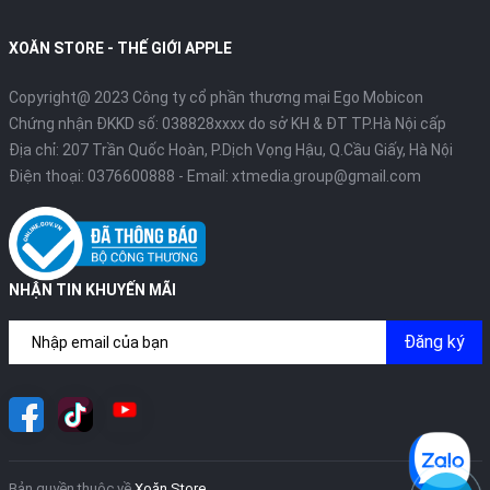
XOĂN STORE - THẾ GIỚI APPLE
Copyright@ 2023 Công ty cổ phần thương mại Ego Mobicon
Chứng nhận ĐKKD số: 038828xxxx do sở KH & ĐT TP.Hà Nội cấp
Địa chỉ: 207 Trần Quốc Hoàn, P.Dịch Vọng Hậu, Q.Cầu Giấy, Hà Nội
Điện thoại:
0376600888
- Email:
xtmedia.group@gmail.com
NHẬN TIN KHUYẾN MÃI
Đăng ký
Bản quyền thuộc về
Xoăn Store