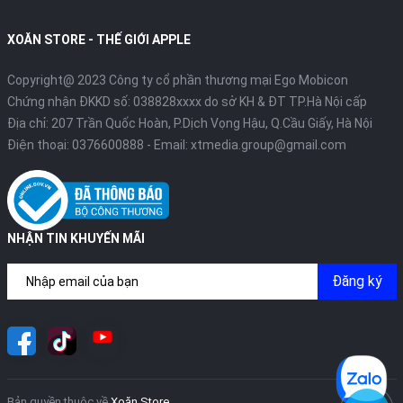
XOĂN STORE - THẾ GIỚI APPLE
Copyright@ 2023 Công ty cổ phần thương mại Ego Mobicon
Chứng nhận ĐKKD số: 038828xxxx do sở KH & ĐT TP.Hà Nội cấp
Địa chỉ: 207 Trần Quốc Hoàn, P.Dịch Vọng Hậu, Q.Cầu Giấy, Hà Nội
Điện thoại:
0376600888
- Email:
xtmedia.group@gmail.com
NHẬN TIN KHUYẾN MÃI
Đăng ký
Bản quyền thuộc về
Xoăn Store