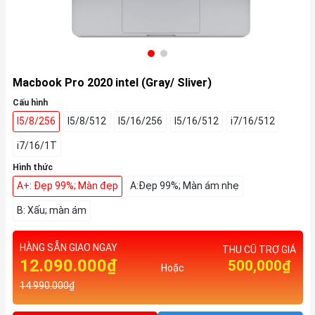
Macbook Pro 2020 intel (Gray/ Sliver)
Cấu hình
I5/8/256
I5/8/512
I5/16/256
I5/16/512
i7/16/512
i7/16/1T
Hình thức
A+: Đẹp 99%; Màn đẹp
A:Đẹp 99%; Màn ám nhẹ
B: Xấu; màn ám
HÀNG SẴN GIAO NGAY
THU CŨ TRỢ GIÁ
12.090.000₫
500,000₫
Hoặc
14.990.000₫