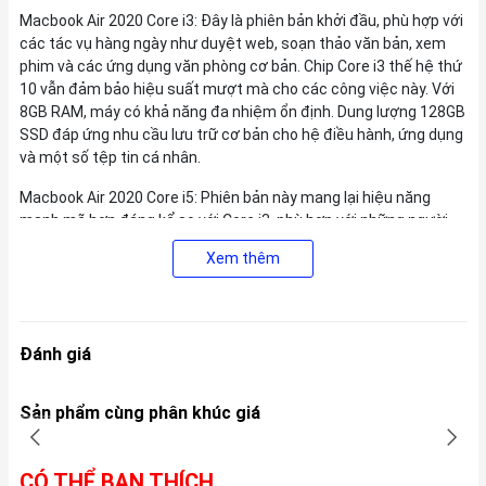
Macbook Air 2020 Core i3: Đây là phiên bản khởi đầu, phù hợp với
các tác vụ hàng ngày như duyệt web, soạn thảo văn bản, xem
phim và các ứng dụng văn phòng cơ bản. Chip Core i3 thế hệ thứ
10 vẫn đảm bảo hiệu suất mượt mà cho các công việc này. Với
8GB RAM, máy có khả năng đa nhiệm ổn định. Dung lượng 128GB
SSD đáp ứng nhu cầu lưu trữ cơ bản cho hệ điều hành, ứng dụng
và một số tệp tin cá nhân.
Macbook Air 2020 Core i5: Phiên bản này mang lại hiệu năng
mạnh mẽ hơn đáng kể so với Core i3, phù hợp với những người
dùng thường xuyên làm việc với các ứng dụng đòi hỏi tài nguyên
Xem thêm
cao hơn một chút như chỉnh sửa ảnh nhẹ, xử lý video đơn giản
hoặc chạy các ứng dụng lập trình cơ bản. Vẫn được trang bị 8GB
RAM, phiên bản i5 kết hợp cùng 256GB SSD mang đến không
gian lưu trữ rộng rãi hơn, đáp ứng tốt nhu cầu của đa số người
Đánh giá
dùng.
Macbook Air 2020 Core i7: Đây là phiên bản cao cấp nhất trong
Sản phẩm cùng phân khúc giá
dòng Macbook Air 2020 Core i, mang đến hiệu năng vượt trội cho
những người dùng cần sức mạnh xử lý cao hơn cho các tác vụ
như chỉnh sửa ảnh và video chuyên nghiệp hơn, chạy các ứng
CÓ THỂ BẠN THÍCH