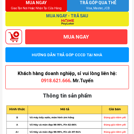
MUA NGAY
TRẢ GÓP QUA THẺ
Giao Tận Nơi Hoặc Nhận Tại Cửa Hàng
Visa, Master, JCB
MUA NGAY - TRẢ SAU
MUA NGAY
HƯỚNG DẪN TRẢ GÓP CCCD TẠI NHÀ
Khách hàng doanh nghiệp, sỉ vui lòng liên hệ:
0918.621.666
. Mr.Tuyến
Thông tin sản phẩm