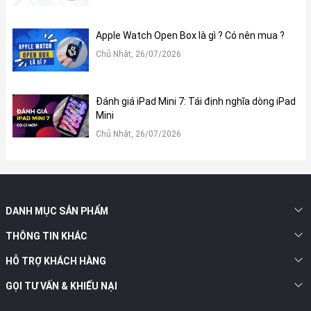
thiện một cách tỉ mỉ trên lớp vỏ nhôm tái chế nguyên khối, vừa
đảm bảo tính thẩm mỹ cao vừa thân thiện với môi trường.
Apple Watch Open Box là gì ? Có nên mua ?
Chủ Nhật, 26/07/2026
Đánh giá iPad Mini 7: Tái định nghĩa dòng iPad
Mini
Chủ Nhật, 26/07/2026
DANH MỤC SẢN PHẨM
THÔNG TIN KHÁC
Macbook Air 2020 Core i Giá Bao Nhiêu?
HỖ TRỢ KHÁCH HÀNG
Tại Xoăn Store, chúng tôi luôn nỗ lực mang đến cho khách hàng
mức giá cạnh tranh nhất trên thị trường. Dưới đây là bảng giá
GỌI TƯ VẤN & KHIẾU NẠI
tham khảo cho các phiên bản Macbook Air 2020 Core i tại thời
điểm hiện tại: