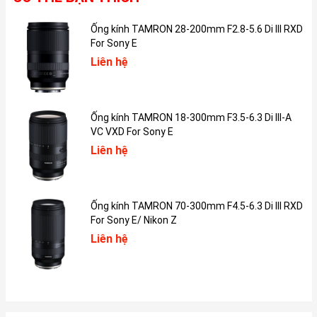
dụng đồ họa phức tạp hoặc đa nhiệm với nhiều ứng dụng nặng
cùng lúc. Với 16GB RAM, máy đảm bảo khả năng xử lý mượt mà
Ống kính TAMRON 28-200mm F2.8-5.6 Di III RXD
ngay cả khi chạy nhiều ứng dụng nặng. Dung lượng 256GB SSD
For Sony E
cung cấp tốc độ truy xuất dữ liệu nhanh chóng và không gian lưu
trữ đủ cho các dự án lớn.
Liên hệ
Sự khác biệt chính giữa các phiên bản Macbook Air 2020 Core i
nằm ở sức mạnh của bộ vi xử lý và dung lượng RAM (chỉ có ở
phiên bản i7). Người dùng nên cân nhắc kỹ nhu cầu sử dụng của
Ống kính TAMRON 18-300mm F3.5-6.3 Di III-A
mình để lựa chọn phiên bản phù hợp nhất.
VC VXD For Sony E
Liên hệ
Ống kính TAMRON 70-300mm F4.5-6.3 Di III RXD
For Sony E/ Nikon Z
Liên hệ