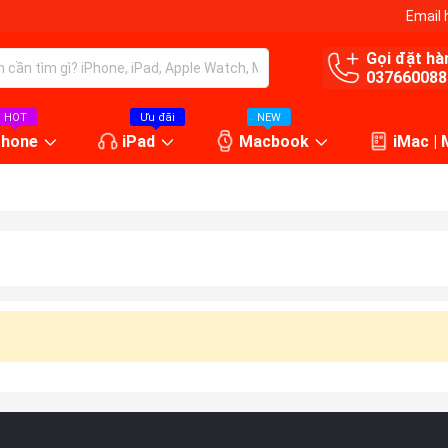
Email 
Gọi đặt hà
037660088
HOT
Ưu đãi
NEW
Phone
iPad
Macbook
iMac |