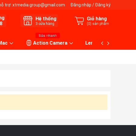
hỗ trợ:
xtmedia.group@gmail.com
Đăng nhập
/
Đăng ký
ng
Hệ thống
Giỏ hàng
8
3
cửa hàng
(
0
) sản phẩm
Sửa nhanh
 Mac
Action Camera
Lens máy ảnh