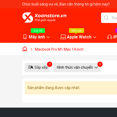
Chúc buổi sáng vui vẻ
, Bạn cần thông tin gì hôm nay?
Giá tốt
Nổi bật
Máy ành
Apple Watch
i
Macbook Pro M1 Max 14 inch
0
0
Sắp xếp
Hình thức vận chuyển
Sản phẩm đang được cập nhật.