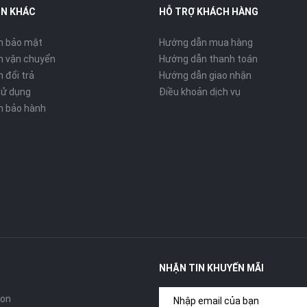
IN KHÁC
HỖ TRỢ KHÁCH HÀNG
h bảo mật
Hướng dẫn mua hàng
h vận chuyển
Hướng dẫn thanh toán
 đổi trả
Hướng dẫn giao nhận
sử dụng
Điều khoản dịch vụ
h bảo hành
NHẬN TIN KHUYẾN MÃI
con