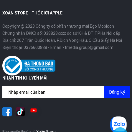
XOĂN STORE - THẾ GIỚI APPLE
Copyright@ 2023 Công ty cổ phần thương mại Ego Mobicon
Chứng nhận ĐKKD số: 038828xxxx do sở KH & ĐT TP.Hà Nội cấp
Địa chỉ: 207 Trần Quốc Hoàn, P.Dịch Vọng Hậu, Q.Cầu Giấy, Hà Nội
Điện thoại:
0376600888
- Email:
xtmedia.group@gmail.com
NHẬN TIN KHUYẾN MÃI
Đăng ký
Bản quyền thuộc về
Xoăn Store