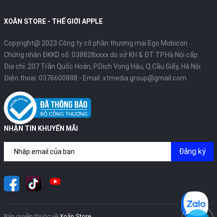
XOĂN STORE - THẾ GIỚI APPLE
Copyright@ 2023 Công ty cổ phần thương mại Ego Mobicon
Chứng nhận ĐKKD số: 038828xxxx do sở KH & ĐT TP.Hà Nội cấp
Địa chỉ: 207 Trần Quốc Hoàn, P.Dịch Vọng Hậu, Q.Cầu Giấy, Hà Nội
Điện thoại:
0376600888
- Email:
xtmedia.group@gmail.com
NHẬN TIN KHUYẾN MÃI
Đăng ký
Bản quyền thuộc về
Xoăn Store