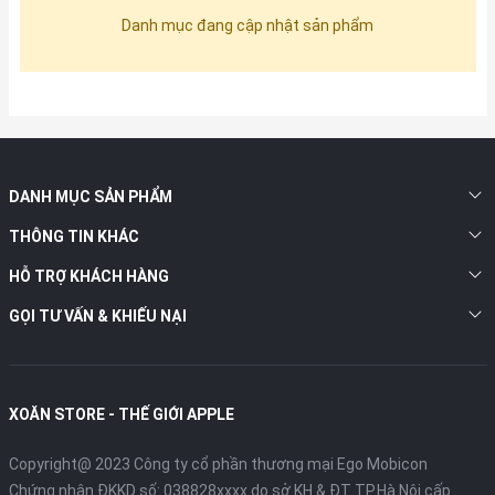
Danh mục đang cập nhật sản phẩm
DANH MỤC SẢN PHẨM
THÔNG TIN KHÁC
HỖ TRỢ KHÁCH HÀNG
GỌI TƯ VẤN & KHIẾU NẠI
XOĂN STORE - THẾ GIỚI APPLE
Copyright@ 2023 Công ty cổ phần thương mại Ego Mobicon
Chứng nhận ĐKKD số: 038828xxxx do sở KH & ĐT TP.Hà Nội cấp