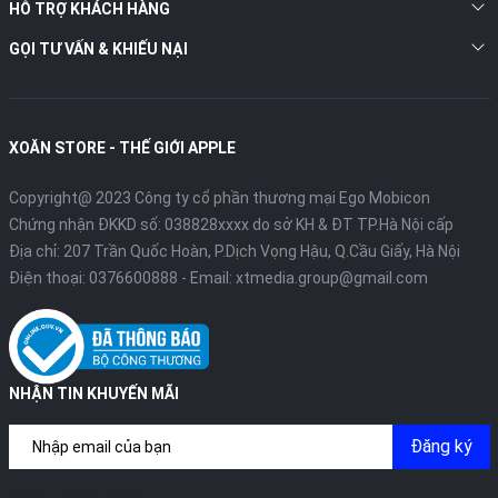
HỖ TRỢ KHÁCH HÀNG
GỌI TƯ VẤN & KHIẾU NẠI
XOĂN STORE - THẾ GIỚI APPLE
Copyright@ 2023 Công ty cổ phần thương mại Ego Mobicon
Chứng nhận ĐKKD số: 038828xxxx do sở KH & ĐT TP.Hà Nội cấp
Địa chỉ: 207 Trần Quốc Hoàn, P.Dịch Vọng Hậu, Q.Cầu Giấy, Hà Nội
Điện thoại:
0376600888
- Email:
xtmedia.group@gmail.com
NHẬN TIN KHUYẾN MÃI
Đăng ký