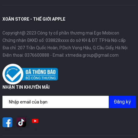
XOĂN STORE - THẾ GIỚI APPLE
Copyright@ 2023 Công ty cổ phần thương mại Ego Mobicon
Chứng nhận ĐKKD số: 038828xxxx do sở KH & ĐT TP.Hà Nội cấp
Địa chỉ: 207 Trần Quốc Hoàn, P.Dịch Vọng Hậu, Q.Cầu Giấy, Hà Nội
Điện thoại:
0376600888
- Email:
xtmedia.group@gmail.com
NHẬN TIN KHUYẾN MÃI
Đăng ký