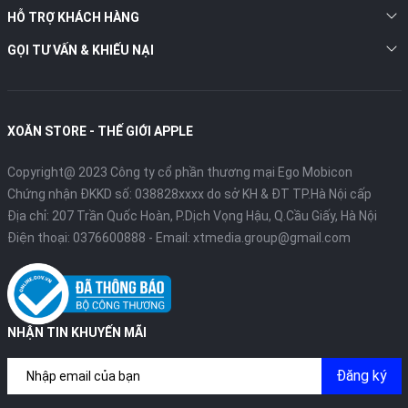
HỖ TRỢ KHÁCH HÀNG
GỌI TƯ VẤN & KHIẾU NẠI
XOĂN STORE - THẾ GIỚI APPLE
Copyright@ 2023 Công ty cổ phần thương mại Ego Mobicon
Chứng nhận ĐKKD số: 038828xxxx do sở KH & ĐT TP.Hà Nội cấp
Địa chỉ: 207 Trần Quốc Hoàn, P.Dịch Vọng Hậu, Q.Cầu Giấy, Hà Nội
Điện thoại:
0376600888
- Email:
xtmedia.group@gmail.com
NHẬN TIN KHUYẾN MÃI
Đăng ký