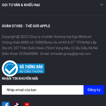
GỌI TƯ VẤN & KHIẾU NẠI
XOĂN STORE - THẾ GIỚI APPLE
Copyright@ 2023 Công ty cổ phần thương mại Ego Mobicon
Chứng nhận ĐKKD số: 038828xxxx do sở KH & ĐT TP.Hà Nội cấp
Địa chỉ: 207 Trần Quốc Hoàn, P.Dịch Vọng Hậu, Q.Cầu Giấy, Hà Nội
Điện thoại:
0376600888
- Email:
xtmedia.group@gmail.com
NHẬN TIN KHUYẾN MÃI
Đăng ký