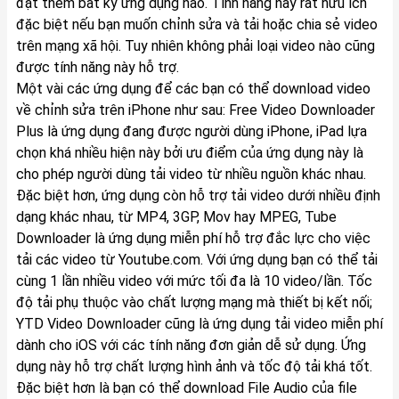
đặt thêm bất kỳ ứng dụng nào. Tính năng này rất hữu ích
đặc biệt nếu bạn muốn chỉnh sửa và tải hoặc chia sẻ video
trên mạng xã hội. Tuy nhiên không phải loại video nào cũng
được tính năng này hỗ trợ.
Một vài các ứng dụng để các bạn có thể download video
về chỉnh sửa trên iPhone như sau: Free Video Downloader
Plus là ứng dụng đang được người dùng iPhone, iPad lựa
chọn khá nhiều hiện này bởi ưu điểm của ứng dụng này là
cho phép người dùng tải video từ nhiều nguồn khác nhau.
Đặc biệt hơn, ứng dụng còn hỗ trợ tải video dưới nhiều định
dạng khác nhau, từ MP4, 3GP, Mov hay MPEG, Tube
Downloader là ứng dụng miễn phí hỗ trợ đắc lực cho việc
tải các video từ Youtube.com. Với ứng dụng bạn có thể tải
cùng 1 lần nhiều video với mức tối đa là 10 video/lần. Tốc
độ tải phụ thuộc vào chất lượng mạng mà thiết bị kết nối;
YTD Video Downloader cũng là ứng dụng tải video miễn phí
dành cho iOS với các tính năng đơn giản dễ sử dụng. Ứng
dụng này hỗ trợ chất lượng hình ảnh và tốc độ tải khá tốt.
Đặc biệt hơn là bạn có thể download File Audio của file