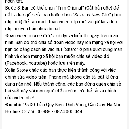
hoàn tất.
Bước 8: Bạn có thể chọn “Trim Original” (Cắt bản gốc) để
cắt video gốc của bạn hoặc chọn “Save as New Clip” (Lưu
clip mới) để tạo một đoạn video clip mới và giữ lại video
clip nguyên bản chưa bị cắt.
Đoạn video mới sẽ được lưu lại và hiển thị ngay trên màn
hình. Bạn có thể chia sẻ đoạn video này lên mạng xã hội với
bạn bè bằng cách ấn vào nút “Share” ở phía dưới cùng màn
hình và chọn mạng xã hội bạn muốn chia sẻ video đó
(Facebook, Youtube) hoặc lưu trên máy.
Xoăn Store chúc các bạn thực hiện thành công với việc
chỉnh sửa video trên iPhone mà không cần tải bất kì ứng
dụng nào nhé. Nếu thành công, các bạn đừng quên chia sẻ
bài viết này với mọi người để ai cũng có thể tải và chỉnh
sửa video nhé!
Địa chỉ:
19/30 Trần Qúy Kiên, Dịch Vọng, Cầu Giay, Hà Nội
Hotline: 037.66.00.888 - 0824.000.444