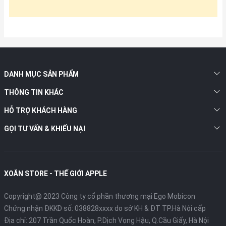
DANH MỤC SẢN PHẨM
THÔNG TIN KHÁC
HỖ TRỢ KHÁCH HÀNG
GỌI TƯ VẤN & KHIẾU NẠI
XOĂN STORE - THẾ GIỚI APPLE
Copyright@ 2023 Công ty cổ phần thương mại Ego Mobicon
Chứng nhận ĐKKD số: 038828xxxx do sở KH & ĐT TP.Hà Nội cấp
Địa chỉ: 207 Trần Quốc Hoàn, P.Dịch Vọng Hậu, Q.Cầu Giấy, Hà Nội