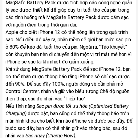
MagSafe Battery Pack được tích hợp các công nghệ quản
lý sạc được thiết kế để giúp duy trì tuổi thọ của pin trong
các tình huống mà MagSafe Battery Pack được cắm sạc
với nguồn điện trong thời gian dài.
Apple cho biết iPhone 12 có thể nóng lên trong quá trình
sạc. Nếu điều đó xảy ra, phần mềm sẽ giới hạn mức sạc pin
ở 80% để kéo dài tuổi thọ của pin. Ngoài ra, “Táo khuyết”
còn khuyên bạn nên di chuyển đến một vị trí mát mẻ hơn vì
‌iPhone‌ sẽ sạc lại khi nhiệt độ giảm xuống.
Khi sử dụng MagSafe Battery Pack để sạc ‌iPhone‌ 12, bạn
có thể nhận được thông báo rằng ‌iPhone‌ sẽ chỉ sạc được
đến 90%. Để sạc đầy 100%, người dùng sẽ cần phải mở
Control Centrer, nhấn và giữ vào biểu tượng Chế độ nguồn
điện thấp, sau đó nhấn vào “Tiếp tục”.
Nếu tính năng
Sạc pin được tối ưu hóa (Optimized Battery
Charging)
được bật, bạn cũng có thể thấy thông báo trên
màn hình khóa cho biết khi nào ‌iPhone‌ sẽ được sạc đầy. Để
buộc sạc đầy, bạn có thể nhấn giữ vào thông báo, sau đó
nhấn vào
Sạc ngay (Charge Now)
.