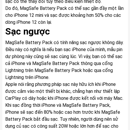
sạc có thể thay đổi tùy theo điều kiện nhiệt độ.
Do đó, MagSafe Battery Pack có thể sạc gần đầy một lần
cho iPhone 12 mini và sạc được khoảng hơn 50% cho các
dòng iPhone 12 còn lại.
Sạc ngược
MagSafe Battery Pack có tính năng sạc ngược không dây.
Điều này có nghĩa là nếu bạn sạc ‌iPhone‌ của mình, mẫu pin
dự phòng này cũng sẽ sạc cùng lúc. Vì vậy, bạn có thể sạc
cả ‌iPhone‌ và MagSafe Battery Pack thông qua cổng
Lightning trên MagSafe Battery Pack hoặc qua cổng
Lightning trên ‌iPhone‌.
Apple nói rằng phương pháp sạc này hữu ích khi ‌iPhone‌
được cắm vào một thiết bị khác, chẳng hạn như thiết lập
CarPlay có dây hoặc khi ‌iPhone‌ được kết nối với máy Mac.
Khi sạc đồng thời ‌iPhone‌ và MagSafe Battery Pack,
‌iPhone‌ sẽ sạc đến 80% hoặc cao hơn trước khi MagSafe
Battery Pack bắt đầu sạc. Tuy nhiên, người dùng nên sử
dụng củ sạc có công suất 20W hoặc lớn hơn để sạc cho