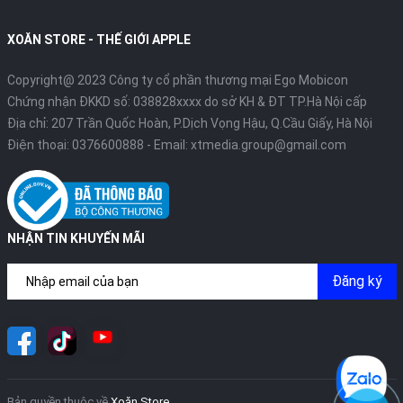
XOĂN STORE - THẾ GIỚI APPLE
Copyright@ 2023 Công ty cổ phần thương mại Ego Mobicon
Chứng nhận ĐKKD số: 038828xxxx do sở KH & ĐT TP.Hà Nội cấp
Địa chỉ: 207 Trần Quốc Hoàn, P.Dịch Vọng Hậu, Q.Cầu Giấy, Hà Nội
Điện thoại:
0376600888
- Email:
xtmedia.group@gmail.com
NHẬN TIN KHUYẾN MÃI
Đăng ký
Bản quyền thuộc về
Xoăn Store