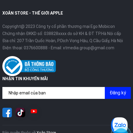
XOĂN STORE - THẾ GIỚI APPLE
Copyright@ 2023 Công ty cổ phần thương mại Ego Mobicon
Chứng nhận ĐKKD số: 038828xxxx do sở KH & ĐT TP.Hà Nội cấp
Địa chỉ: 207 Trần Quốc Hoàn, P.Dịch Vọng Hậu, Q.Cầu Giấy, Hà Nội
Điện thoại:
0376600888
- Email:
xtmedia.group@gmail.com
NHẬN TIN KHUYẾN MÃI
Đăng ký
Bản quyền thuộc về
Xoăn Store