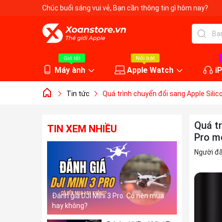
Chúc buổi sáng vui vẻ
, Bạn cần thông tin gì hôm nay?
Giá tốt
Nổi bật
Máy ành
Apple Watch
i
Tin tức
Quá trình chuyển đổi sang Apple Sili
Quá t
TIN XEM NHIỀU
Pro m
Người đ
Đánh giá DJI Mini 3 Pro. Có nên mua
hay không?