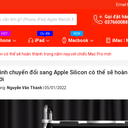
Email 
Gọi đặt hà
037660088
HOT
Ưu đãi
NEW
Phone
iPad
Macbook
iMac |
con có thể sẽ hoàn thành trong năm nay với chiếc Mac Pro mới
rình chuyển đổi sang Apple Silicon có thể sẽ hoà
ới
ăng:
Nguyễn Văn Thành
|
05/01/2022