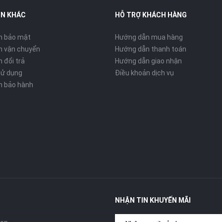
IN KHÁC
HỖ TRỢ KHÁCH HÀNG
h bảo mật
Hướng dẫn mua hàng
h vận chuyển
Hướng dẫn thanh toán
 đổi trả
Hướng dẫn giao nhận
sử dụng
Điều khoản dịch vụ
h bảo hành
NHẬN TIN KHUYẾN MÃI