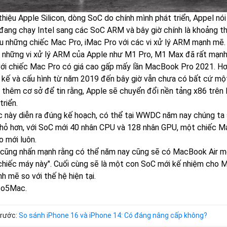
 thiệu Apple Silicon, dòng SoC do chính mình phát triển, Appel n
ị đang chạy Intel sang các SoC ARM và bây giờ chính là khoảng t
iệu những chiếc Mac Pro, iMac Pro với các vi xử lý ARM mạnh mẽ.
i, những vi xử lý ARM của Apple như M1 Pro, M1 Max đã rất mạnh
 với chiếc Mac Pro có giá cao gấp mấy lần MacBook Pro 2021. Hơ
t kế và cấu hình từ năm 2019 đến bây giờ vẫn chưa có bất cứ mộ
 thêm cơ sở để tin rằng, Apple sẽ chuyển đổi nền tảng x86 trê
triển.
c này diễn ra đúng kế hoạch, có thể tại WWDC năm nay chúng ta
hỏ hơn, với SoC mới 40 nhân CPU và 128 nhân GPU, một chiếc Mac
o mới luôn.
cũng nhấn mạnh rằng có thể năm nay cũng sẽ có MacBook Air mới 
chiếc máy này". Cuối cùng sẽ là một con SoC mới kế nhiệm cho M
h mẽ so với thế hệ hiện tại.
to5Mac.
trước:
So sánh iPhone 16 và iPhone 14: Có đáng nâng cấp không?