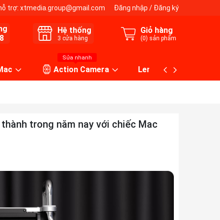
hỗ trợ:
xtmedia.group@gmail.com
Đăng nhập
/
Đăng ký
ng
Hệ thống
Giỏ hàng
8
3
cửa hàng
(
0
) sản phẩm
Sửa nhanh
 Mac
Action Camera
Lens máy ảnh
n thành trong năm nay với chiếc Mac