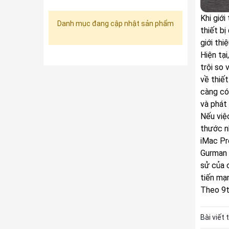
Khi giới
Danh mục đang cập nhật sản phẩm
thiết b
giới th
Hiện tạ
trội so
về thiế
càng có
và phát 
Nếu việ
thước n
iMac Pr
Gurman 
sử của 
tiến mạn
Theo
9
Bài viết 