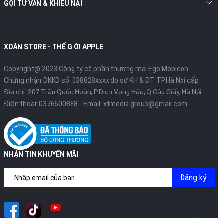
GỌI TƯ VẤN & KHIẾU NẠI
XOĂN STORE - THẾ GIỚI APPLE
Copyright@ 2023 Công ty cổ phần thương mại Ego Mobicon
Chứng nhận ĐKKD số: 038828xxxx do sở KH & ĐT TP.Hà Nội cấp
Địa chỉ: 207 Trần Quốc Hoàn, P.Dịch Vọng Hậu, Q.Cầu Giấy, Hà Nội
Điện thoại:
0376600888
- Email:
xtmedia.group@gmail.com
NHẬN TIN KHUYẾN MÃI
Đăng ký