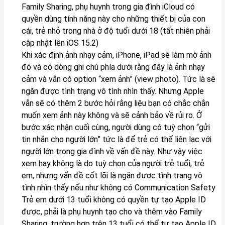
Family Sharing, phụ huynh trong gia đình iCloud có
quyền dùng tính năng này cho những thiết bị của con
cái, trẻ nhỏ trong nhà ở độ tuổi dưới 18 (tất nhiên phải
cập nhật lên iOS 15.2)
Khi xác định ảnh nhạy cảm, iPhone, iPad sẽ làm mờ ảnh
đó và có dòng ghi chú phía dưới rằng đây là ảnh nhạy
cảm và vẫn có option “xem ảnh” (view photo). Tức là sẽ
ngăn được tình trạng vô tình nhìn thấy. Nhưng Apple
vẫn sẽ có thêm 2 bước hỏi rằng liệu bạn có chắc chắn
muốn xem ảnh này không và sẽ cảnh bảo về rủi ro. Ở
bước xác nhận cuối cùng, người dùng có tuỳ chọn “gửi
tin nhắn cho người lớn” tức là để trẻ có thể liên lạc với
người lớn trong gia đình về vấn đề này. Như vậy việc
xem hay không là do tuỳ chọn của người trẻ tuổi, trẻ
em, nhưng vấn đề cốt lõi là ngăn được tình trạng vô
tình nhìn thấy nếu như không có Communication Safety
Trẻ em dưới 13 tuổi không có quyền tự tạo Apple ID
được, phải là phụ huynh tạo cho và thêm vào Family
Sharing, trường hợp trên 13 tuổi có thể tự tạo Apple ID