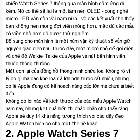
khiển Watch Series 7 thông qua màn hình cảm ứng đi
kèm. Nó có thể sẽ lại là một tấm nền OLED - công nghệ
micro-LED vẫn còn vài năm nữa - và các kết xuất cho thấy
bạn không nên mong đợi viền mỏng hơn, mặc dù các mẫu
có viền nhỏ hơn đã được thử nghiệm.
Bổ sung cho màn hình là một núm vặn kỹ thuật số vẫn giữ
nguyên giao diện như trước đây, một micrô nhỏ để gọi điện
và chế độ Walkie-Talkie của Apple và nút bên hình viên
thuốc thông thường.
Mặt còn lại của đồng hồ thông minh chứa loa. Không rõ vì
lý do gì mà các khe loa đã lớn hơn trước rất nhiều, nhưng
có lẽ Apple đang có kế hoạch nâng cấp lớn mà chưa ai biết
đến.
Không có lời nào về kích thước của các mẫu
Apple Watch
năm nay, nhưng kết quả hiển thị chắc chắn cho thấy rằng
Apple sẽ duy trì khả năng tương thích với các dây đeo
Apple Watch hiện có cho một thế hệ khác.
2. Apple Watch Series 7