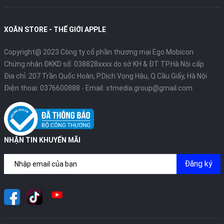
XOĂN STORE - THẾ GIỚI APPLE
Copyright@ 2023 Công ty cổ phần thương mại Ego Mobicon
Chứng nhận ĐKKD số: 038828xxxx do sở KH & ĐT TP.Hà Nội cấp
Địa chỉ: 207 Trần Quốc Hoàn, P.Dịch Vọng Hậu, Q.Cầu Giấy, Hà Nội
Điện thoại:
0376600888
- Email:
xtmedia.group@gmail.com
NHẬN TIN KHUYẾN MÃI
Đăng ký