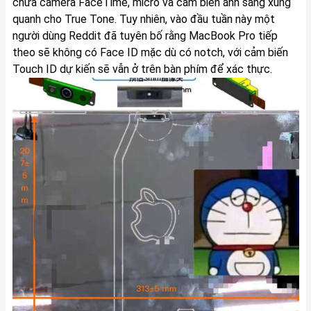
chứa camera FaceTime, micro và cảm biến ánh sáng xung
quanh cho True Tone. Tuy nhiên, vào đầu tuần này một
người dùng Reddit đã tuyên bố rằng MacBook Pro tiếp
theo sẽ không có Face ID mặc dù có notch, với cảm biến
Touch ID dự kiến ​​sẽ vẫn ở trên bàn phím để xác thực.