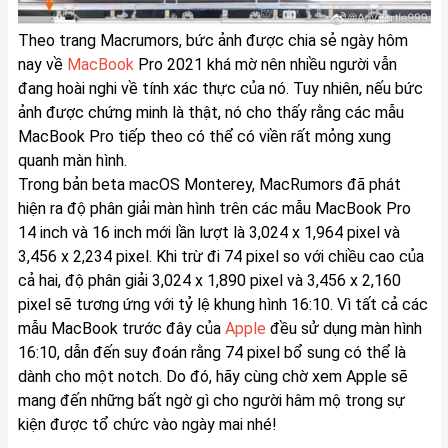
Theo trang Macrumors, bức ảnh được chia sẻ ngày hôm
nay về
MacBook
Pro 2021 khá mờ nên nhiều người vẫn
đang hoài nghi về tính xác thực của nó. Tuy nhiên, nếu bức
ảnh được chứng minh là thật, nó cho thấy rằng các mẫu
MacBook Pro tiếp theo có thể có viền rất mỏng xung
quanh màn hình.
Trong bản beta macOS Monterey, MacRumors đã phát
hiện ra độ phân giải màn hình trên các mẫu MacBook Pro
14 inch và 16 inch mới lần lượt là 3,024 x 1,964 pixel và
3,456 x 2,234 pixel. Khi trừ đi 74 pixel so với chiều cao của
cả hai, độ phân giải 3,024 x 1,890 pixel và 3,456 x 2,160
pixel sẽ tương ứng với tỷ lệ khung hình 16:10. Vì tất cả các
mẫu MacBook trước đây của
Apple
đều sử dụng màn hình
16:10, dẫn đến suy đoán rằng 74 pixel bổ sung có thể là
dành cho một notch. Do đó, hãy cùng chờ xem Apple sẽ
mang đến những bất ngờ gì cho người hâm mộ trong sự
kiện được tổ chức vào ngày mai nhé!