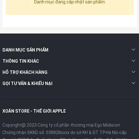
Danh mục đang cập nhật sản phẩm
DANH MỤC SẢN PHẨM
THÔNG TIN KHÁC
HỖ TRỢ KHÁCH HÀNG
GỌI TƯ VẤN & KHIẾU NẠI
XOĂN STORE - THẾ GIỚI APPLE
Copyright@ 2023 Công ty cổ phần thương mại Ego Mobicon
Chứng nhận ĐKKD số: 038828xxxx do sở KH & ĐT TP.Hà Nội cấp