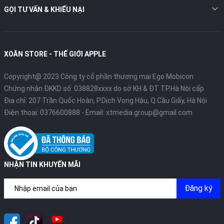
GỌI TƯ VẤN & KHIẾU NẠI
XOĂN STORE - THẾ GIỚI APPLE
Copyright@ 2023 Công ty cổ phần thương mại Ego Mobicon
Chứng nhận ĐKKD số: 038828xxxx do sở KH & ĐT TP.Hà Nội cấp
Địa chỉ: 207 Trần Quốc Hoàn, P.Dịch Vọng Hậu, Q.Cầu Giấy, Hà Nội
Điện thoại:
0376600888
- Email:
xtmedia.group@gmail.com
NHẬN TIN KHUYẾN MÃI
Đăng ký