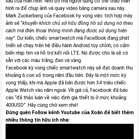
sau của màn hình. Nhờ đó mà người dùng có thể tháo màn
hình ra để chụp ảnh và quay video bằng camera sau này.
Mark Zuckerberg của Facebook hy vọng việc tích hợp máy
ảnh sẽ “
khuyến khích chủ sở hữu đồng hồ sử dụng nó theo
cách mà điện thoại thông minh đang được sử dụng hiện
nay”
. Dự kiến, chiếc smartwatch mà FaceBook đang phát
triển sẽ chạy trên hệ điều hành Android tùy chỉnh, có cảm
biến nhịp tim và hỗ trợ kết nối LTE. Nó được cho là sẽ có
sẵn với các màu trắng, đen và vàng.
Facebook kỳ vọng chiếc smartwatch này sẽ đạt doanh thu
khoảng 6 con số trong năm đầu tiên. Đây là một mức kỳ
vọng thấp, khi mà Apple đã bán được hơn 34 triệu chiếc
Apple Watch vào năm ngoái. Về giá cả, Facebook đã báo
cáo “đã thảo luận về việc định giá thiết bị ở mức khoảng
400USD”. Hãy cùng chờ xem nhé!
Đừng quên Follow kênh Youtube của Xoăn để biết thêm
nhiều thông tin hữu ích nha: