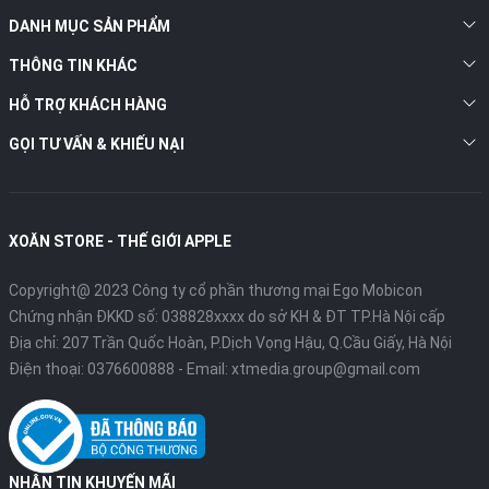
DANH MỤC SẢN PHẨM
THÔNG TIN KHÁC
HỖ TRỢ KHÁCH HÀNG
GỌI TƯ VẤN & KHIẾU NẠI
XOĂN STORE - THẾ GIỚI APPLE
Copyright@ 2023 Công ty cổ phần thương mại Ego Mobicon
Chứng nhận ĐKKD số: 038828xxxx do sở KH & ĐT TP.Hà Nội cấp
Địa chỉ: 207 Trần Quốc Hoàn, P.Dịch Vọng Hậu, Q.Cầu Giấy, Hà Nội
Điện thoại:
0376600888
- Email:
xtmedia.group@gmail.com
NHẬN TIN KHUYẾN MÃI