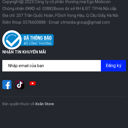
Copyright@ 2023 Công ty cổ phần thương mại Ego Mobicon
Chứng nhận ĐKKD số: 038828xxxx do sở KH & ĐT TP.Hà Nội cấp
Địa chỉ: 207 Trần Quốc Hoàn, P.Dịch Vọng Hậu, Q.Cầu Giấy, Hà Nội
Điện thoại:
0376600888
- Email:
xtmedia.group@gmail.com
NHẬN TIN KHUYẾN MÃI
Đăng ký
Bản quyền thuộc về
Xoăn Store