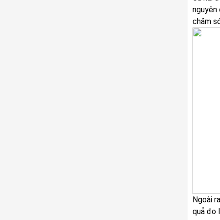
nguyên 
chăm sóc
Ngoài r
quả đo 