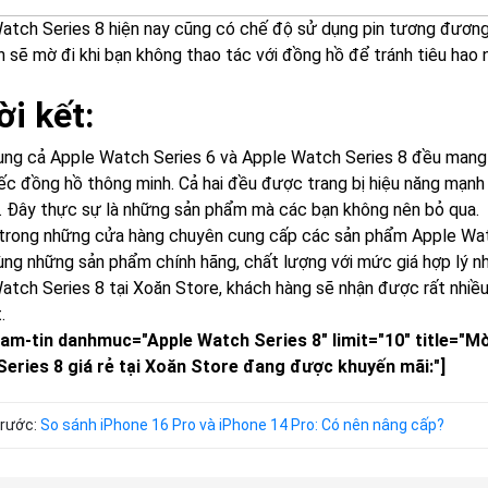
atch Series 8 hiện nay cũng có chế độ sử dụng pin tương đương. 
h sẽ mờ đi khi bạn không thao tác với đồng hồ để tránh tiêu hao 
ời kết:
ung cả Apple Watch Series 6 và Apple Watch Series 8 đều mang 
ếc đồng hồ thông minh. Cả hai đều được trang bị hiệu năng mạnh 
. Đây thực sự là những sản phẩm mà các bạn không nên bỏ qua.
trong những cửa hàng chuyên cung cấp các sản phẩm Apple Watc
ùng những sản phẩm chính hãng, chất lượng với mức giá hợp lý n
atch Series 8 tại Xoăn Store, khách hàng sẽ nhận được rất nhiề
.
am-tin danhmuc="Apple Watch Series 8" limit="10" title="
Series 8
giá rẻ tại Xoăn Store đang được khuyến mãi:"]
trước:
So sánh iPhone 16 Pro và iPhone 14 Pro: Có nên nâng cấp?