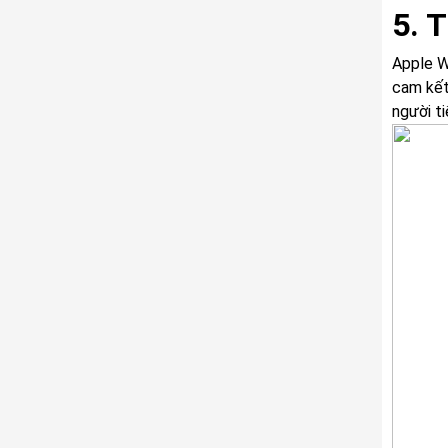
5. 
Apple W
cam kết 
người ti