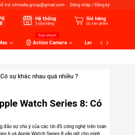
hỗ trợ:
xtmedia.group@gmail.com
Đăng nhập
/
Đăng ký
ng
Hệ thống
Giỏ hàng
8
3
cửa hàng
(
0
) sản phẩm
Sửa nhanh
 Mac
Action Camera
Lens máy ảnh
 Có sự khác nhau quá nhiều ?
pple Watch Series 8: Có
g đảo sự chú ý của các tín đồ công nghệ trên toàn
ies 6 và Apple Watch Series 8 vẫn giữ cho mình