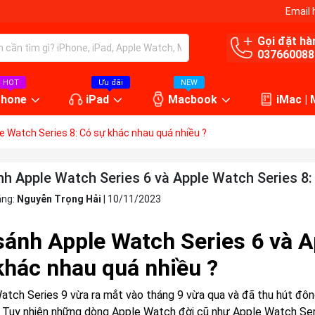
Email 
Gọi đặt hà
037660088
HOT
Ưu đãi
NEW
Phone
iPad
Macbook
iMac |
e Watch Series 8: Có sự khác nhau quá nhiều ?
nh Apple Watch Series 6 và Apple Watch Series 8:
ăng:
Nguyễn Trọng Hải
|
10/11/2023
sánh Apple Watch Series 6 và A
khác nhau quá nhiều ?
atch Series 9 vừa ra mắt vào tháng 9 vừa qua và đã thu hút đôn
i. Tuy nhiên những dòng Apple Watch đời cũ như Apple Watch Ser