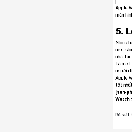
Apple W
màn hìn
5. L
Nhìn ch
một chi
nhà Táo
Là một 
người d
Apple W
tốt nhất
[san-ph
Watch 
Bài viết 