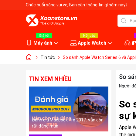
Chúc buổi sáng vui vẻ
, Bạn cần thông tin gì hôm nay?
Giá tốt
Nổi bật
Máy ành
Apple Watch
i
Tin tức
So sánh Apple Watch Series 6 và Appl
So sá
TIN XEM NHIỀU
Người đ
So 
sự 
Đánh giá Macbook Pro 2017: Vẫn còn
rất đáng mua
Apple W
thế giớ