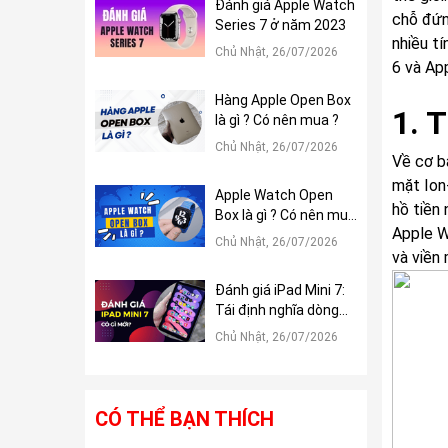
Đánh giá Apple Watch
chỗ đứng
Series 7 ở năm 2023
nhiều t
Chủ Nhật, 26/07/2026
6 và Ap
Hàng Apple Open Box
1. T
là gì ? Có nên mua ?
Chủ Nhật, 26/07/2026
Về cơ b
mặt Ion
Apple Watch Open
hồ tiền
Box là gì ? Có nên mua
Apple W
?
Chủ Nhật, 26/07/2026
và viền 
Đánh giá iPad Mini 7:
Tái định nghĩa dòng
iPad Mini
Chủ Nhật, 26/07/2026
CÓ THỂ BẠN THÍCH