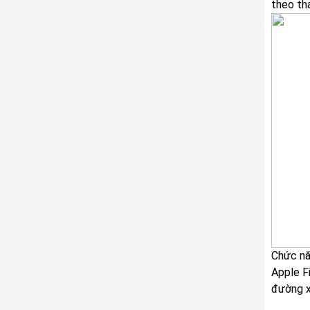
theo th
Chức nă
Apple Fi
đường x