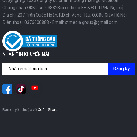
Copyright@ 2023 Công ty cổ phần thương mại Ego Mobicon
Chứng nhận ĐKKD số: 038828xxxx do sở KH & ĐT TP.Hà Nội cấp
Địa chỉ: 207 Trần Quốc Hoàn, P.Dịch Vọng Hậu, Q.Cầu Giấy, Hà Nội
Điện thoại:
0376600888
- Email:
xtmedia.group@gmail.com
NHẬN TIN KHUYẾN MÃI
Đăng ký
Bản quyền thuộc về
Xoăn Store