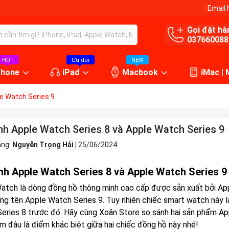
Email 
Gọi đặt hà
037660088
HOT
Ưu đãi
NEW
Phone
iPad
Macbook
iMac |
e Watch Series 9
nh Apple Watch Series 8 và Apple Watch Series 9
ăng:
Nguyễn Trọng Hải
|
25/06/2024
nh Apple Watch Series 8 và Apple Watch Series 9
atch là dòng đồng hồ thông minh cao cấp được sản xuất bởi Appl
ng tên Apple Watch Series 9. Tuy nhiên chiếc smart watch này l
eries 8
trước đó. Hãy cùng Xoăn Store so sánh hai sản phẩm
Ap
m đâu là điểm khác biệt giữa hai chiếc đồng hồ này nhé!