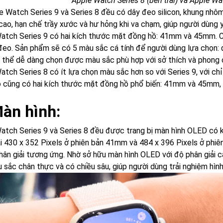
Apple Watch Series 8 (bên trái) và Apple Wa
e Watch Series 9 và Series 8 đều có dây đeo silicon, khung nhô
cao, hạn chế trầy xước và hư hỏng khi va chạm, giúp người dùng y
atch Series 9 có hai kích thước mặt đồng hồ: 41mm và 45mm. Cả 
 đeo. Sản phẩm sẽ có 5 màu sắc cá tính để người dùng lựa chọn: đ
 thể dễ dàng chọn được màu sắc phù hợp với sở thích và phong 
tch Series 8 có ít lựa chọn màu sắc hơn so với Series 9, với chỉ 
 cũng có hai kích thước mặt đồng hồ phổ biến: 41mm và 45mm, 
Màn hình:
atch Series 9 và Series 8 đều được trang bị màn hình OLED có kí
ải 430 x 352 Pixels ở phiên bản 41mm và 484 x 396 Pixels ở phi
hân giải tương ứng. Nhờ sở hữu màn hình OLED với độ phân giải 
 sắc chân thực và có chiều sâu, giúp người dùng trải nghiệm hình