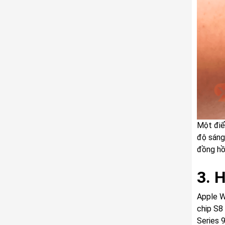
Một điể
độ sáng 
đồng hồ
3. 
Apple W
chip S8
Series 9