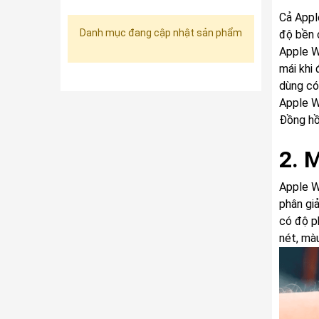
Cả Appl
Danh mục đang cập nhật sản phẩm
độ bền 
Apple W
mái khi
dùng có
Apple Wa
Đồng hồ
2. 
Apple W
phân gi
có độ p
nét, màu