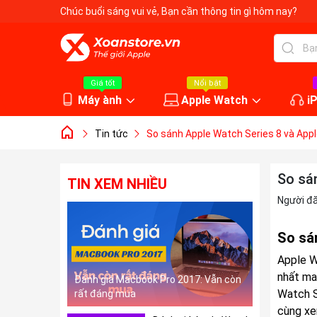
Chúc buổi sáng vui vẻ
, Bạn cần thông tin gì hôm nay?
Giá tốt
Nổi bật
Máy ành
Apple Watch
i
Tin tức
So sánh Apple Watch Series 8 và Appl
So sá
TIN XEM NHIỀU
Người đ
So sá
Apple W
nhất ma
Đánh giá Macbook Pro 2017: Vẫn còn
Watch S
rất đáng mua
cùng xe