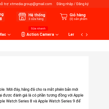
hỗ trợ:
xtmedia.group@gmail.com
Đăng nhập
/
Đăng ký
ng
Hệ thống
Giỏ hàng
8
3
cửa hàng
(
0
) sản phẩm
Sửa nhanh
 Mac
Action Camera
Lens máy ảnh
e. Mới đây, hãng đã cho ra mắt phiên bản mới
ại được đánh giá là có phần tương đồng với
Apple
ple Watch Series 8
và
Apple Watch Series 9
để