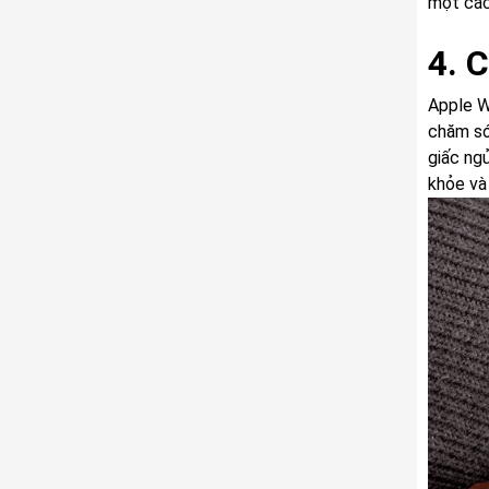
một các
4. 
Apple W
chăm só
giấc ng
khỏe và 