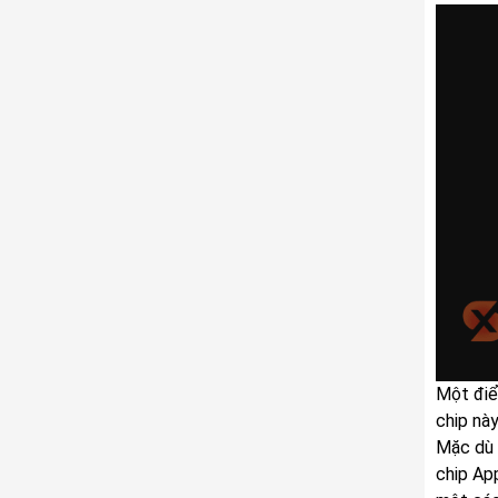
Một điể
chip nà
Mặc dù 
chip Ap