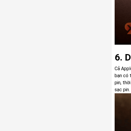
6. 
Cả Appl
bạn có 
pin, th
sạc pin.