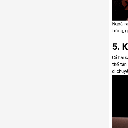
Ngoài r
trứng, g
5. K
Cả hai 
thể tận
di chuy