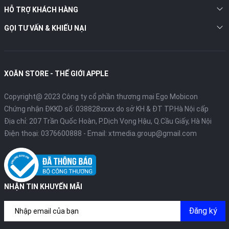
HỖ TRỢ KHÁCH HÀNG
GỌI TƯ VẤN & KHIẾU NẠI
XOĂN STORE - THẾ GIỚI APPLE
Copyright@ 2023 Công ty cổ phần thương mại Ego Mobicon
Chứng nhận ĐKKD số: 038828xxxx do sở KH & ĐT TP.Hà Nội cấp
Địa chỉ: 207 Trần Quốc Hoàn, P.Dịch Vọng Hậu, Q.Cầu Giấy, Hà Nội
Điện thoại:
0376600888
- Email:
xtmedia.group@gmail.com
NHẬN TIN KHUYẾN MÃI
Đăng ký