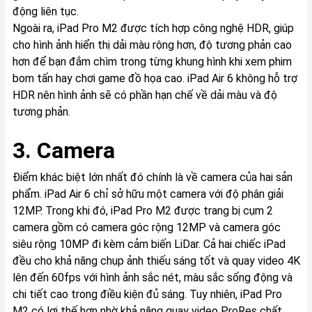
động liên tục.
Ngoài ra, iPad Pro M2 được tích hợp công nghệ HDR, giúp
cho hình ảnh hiển thị dải màu rộng hơn, độ tương phản cao
hơn để bạn đắm chìm trong từng khung hình khi xem phim
bom tấn hay chơi game đồ họa cao. iPad Air 6 không hỗ trợ
HDR nên hình ảnh sẽ có phần hạn chế về dải màu và độ
tương phản.
3. Camera
Điểm khác biệt lớn nhất đó chính là về camera của hai sản
phẩm. iPad Air 6 chỉ sở hữu một camera với độ phân giải
12MP. Trong khi đó, iPad Pro M2 được trang bị cụm 2
camera gồm có camera góc rộng 12MP và camera góc
siêu rộng 10MP đi kèm cảm biến LiDar. Cả hai chiếc iPad
đều cho khả năng chụp ảnh thiếu sáng tốt và quay video 4K
lên đến 60fps với hình ảnh sắc nét, màu sắc sống động và
chi tiết cao trong điều kiện đủ sáng. Tuy nhiên, iPad Pro
M2 có lợi thế hơn nhờ khả năng quay video ProRes chất