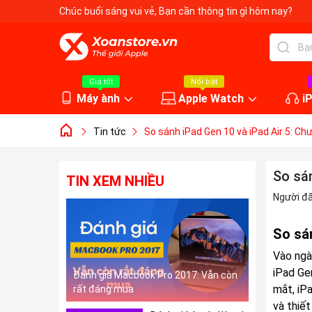
Chúc buổi sáng vui vẻ
, Bạn cần thông tin gì hôm nay?
Giá tốt
Nổi bật
Máy ành
Apple Watch
i
Tin tức
So sánh iPad Gen 10 và iPad Air 5: Ch
So sán
TIN XEM NHIỀU
Người đ
So sá
Vào ngà
iPad Ge
Đánh giá Macbook Pro 2017: Vẫn còn
mắt, iP
rất đáng mua
và thiế