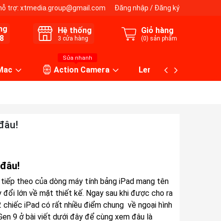
hỗ trợ:
xtmedia.group@gmail.com
Đăng nhập
/
Đăng ký
ng
Hệ thống
Giỏ hàng
8
3
cửa hàng
(
0
) sản phẩm
Sửa nhanh
 Mac
Action Camera
Lens máy ảnh
đâu!
 đâu!
 tiếp theo của dòng máy tính bảng iPad mang tên
 đổi lớn về mặt thiết kế. Ngay sau khi được cho ra
2 chiếc iPad có rất nhiều điểm chung về ngoại hình
Gen 9 ở bài viết dưới đây để cùng xem đâu là