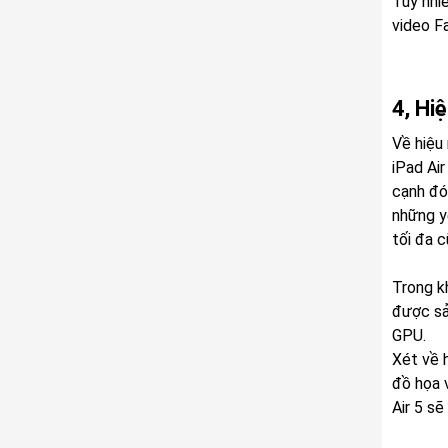
Tuy nhi
video F
4, Hi
Về hiệu 
iPad Ai
cạnh đó
những y
tối đa 
Trong k
được sả
GPU.
Xét về h
đồ họa 
Air 5 sẽ