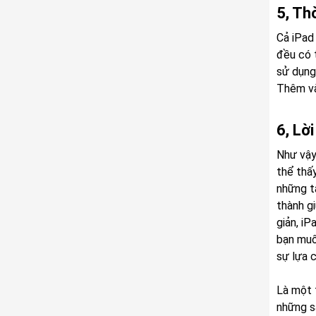
5, Thờ
Cả iPad
đều có 
sử dụng 
Thêm và
6, Lời
Như vậy 
thể thấ
những tá
thành g
giản, i
bạn muốn
sự lựa 
Là một 
những s