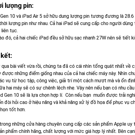
i lượng pin:
 Gen 10 và iPad Air 5 sở hữu dung lượng pin tương đương là 28.6
thời lượng pin như nhau. Cả hai iPad sẽ cung cấp cho người dùng 
liên tục.
o đó, cả hai chiếc iPad đều sở hữu sạc nhanh 27W nên sẽ tiết ki
 kết:
qua bài viết vừa rồi, chúng ta đã có cái nhìn tổng quát nhất về c
y được những điểm giống nhau của cả hai chiếc máy này. Nhìn ch
c vụ từ học tập, công việc, giải trí một cách mượt mà và ổn định
iữa hai máy sẽ có sự chênh lệch nhẹ. Vậy nên nếu bạn có nhu cầu
Pad Gen 10 sẽ là lựa chọn hợp lí. Còn nếu bạn muốn được trải ngh
 đòi hỏi cao ở hiệu năng và khả năng xử lý đồ họa để phục vụ cho c
chọn tốt hơn.
trong những cửa hàng chuyên cung cấp các sản phẩm Apple uy t
ản phẩm chính hãng, chất lượng với mức giá hợp lý nhất. Bên cạnh