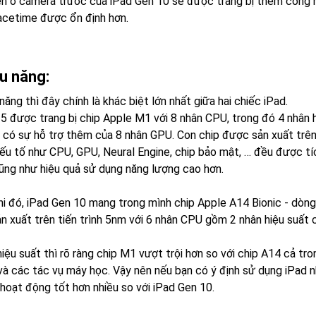
ên ở camera trước của iPad Gen 10 sẽ được trang bị thêm công n
acetime được ổn định hơn.
ệu năng:
năng thì đây chính là khác biệt lớn nhất giữa hai chiếc iPad.
r 5 được trang bị chip Apple M1 với 8 nhân CPU, trong đó 4 nhân 
 có sự hỗ trợ thêm của 8 nhân GPU. Con chip được sản xuất trên 
ếu tố như CPU, GPU, Neural Engine, chip bảo mật, … đều được tí
cũng như hiệu quả sử dụng năng lượng cao hơn.
hi đó, iPad Gen 10 mang trong mình chip Apple A14 Bionic - dòng 
n xuất trên tiến trình 5nm với 6 nhân CPU gồm 2 nhân hiệu suất c
iệu suất thì rõ ràng chip M1 vượt trội hơn so với chip A14 cả tr
và các tác vụ máy học. Vậy nên nếu bạn có ý định sử dụng iPad 
 hoạt động tốt hơn nhiều so với iPad Gen 10.