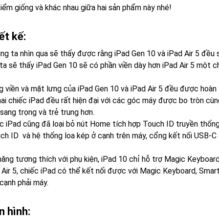
iểm giống và khác nhau giữa hai sản phẩm này nhé!
ết kế:
ng ta nhìn qua sẽ thấy được rằng iPad Gen 10 và iPad Air 5 đều
 ta sẽ thấy iPad Gen 10 sẽ có phần viền dày hơn iPad Air 5 một c
g viền và mặt lưng của iPad Gen 10 và iPad Air 5 đều được hoàn t
hai chiếc iPad đều rất hiện đại với các góc máy được bo tròn cùn
 sang trọng và trẻ trung hơn.
ếc iPad cũng đã loại bỏ nút Home tích hợp Touch ID truyền thống
ch ID và hệ thống loa kép ở cạnh trên máy, cổng kết nối USB-C
năng tương thích với phụ kiện, iPad 10 chỉ hỗ trợ Magic Keyboard
d Air 5, chiếc iPad có thể kết nối được với Magic Keyboard, Smar
cạnh phải máy.
n hình: