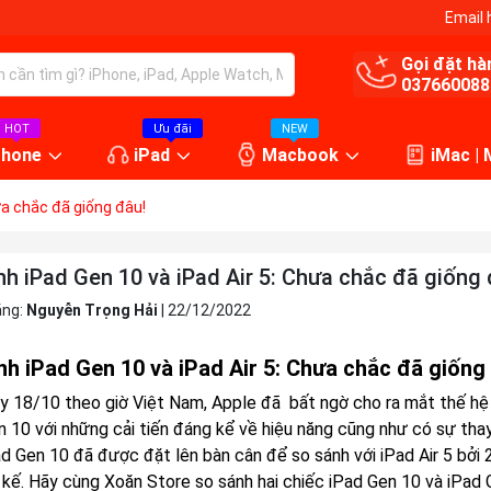
Email 
Gọi đặt hà
037660088
HOT
Ưu đãi
NEW
Phone
iPad
Macbook
iMac |
ưa chắc đã giống đâu!
h iPad Gen 10 và iPad Air 5: Chưa chắc đã giống 
ăng:
Nguyễn Trọng Hải
|
22/12/2022
nh iPad Gen 10 và iPad Air 5: Chưa chắc đã giống
y 18/10 theo giờ Việt Nam, Apple đã bất ngờ cho ra mắt thế hệ
n 10 với những cải tiến đáng kể về hiệu năng cũng như có sự thay
ad Gen 10 đã được đặt lên bàn cân để so sánh với iPad Air 5 bởi 
t kế. Hãy cùng Xoăn Store so sánh hai chiếc iPad Gen 10 và iPad 