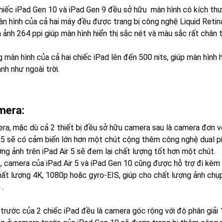
chiếc iPad Gen 10 và iPad Gen 9 đều sở hữu màn hình có kích thư
àn hình của cả hai máy đều được trang bị công nghệ Liquid Retin
ảnh 264 ppi giúp màn hình hiển thị sắc nét và màu sắc rất chân t
màn hình của cả hai chiếc iPad lên đến 500 nits, giúp màn hình h
nh như ngoài trời.
mera:
ra, mặc dù cả 2 thiết bị đều sở hữu camera sau là camera đơn v
r 5 sẽ có cảm biến lớn hơn một chút cộng thêm công nghệ dual 
ợng ảnh trên iPad Air 5 sẽ đem lại chất lượng tốt hơn một chút.
a, camera của iPad Air 5 và iPad Gen 10 cũng được hỗ trợ đi kè
hất lượng 4K, 1080p hoặc gyro-EIS, giúp cho chất lượng ảnh chụp
 .
trước của 2 chiếc iPad đều là camera góc rộng với độ phân giả