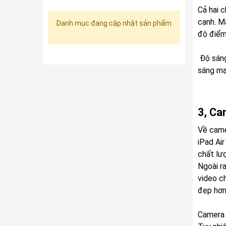
Cả hai 
cạnh. M
Danh mục đang cập nhật sản phẩm
độ điểm 
Độ sáng 
sáng mạ
3, Ca
Về came
iPad Ai
chất lư
Ngoài r
video c
đẹp hơn
Camera 