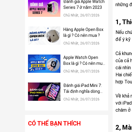
Đánh giá Apple Watch
những đ
Series 7 ở năm 2023
Chủ Nhật, 26/07/2026
1, Thi
Hàng Apple Open Box
Nếu chú
là gì ? Có nên mua ?
để ý kỹ
Chủ Nhật, 26/07/2026
Cả khun
Apple Watch Open
của cả 
Box là gì ? Có nên mua
cái nhìn
?
Chủ Nhật, 26/07/2026
Hai chi
hợp Tou
Đánh giá iPad Mini 7:
Tái định nghĩa dòng
Về khả 
iPad Mini
Chủ Nhật, 26/07/2026
với iPa
châm ở 
CÓ THỂ BẠN THÍCH
2, Mà