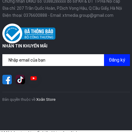
Chứng nhận ĐKKD số: 038828xxxx do sở KH & ĐT TP.Hà Nội cấp
Địa chỉ: 207 Trần Quốc Hoàn, P.Dịch Vọng Hậu, Q.Cầu Giấy, Hà Nội
Điện thoại:
0376600888
- Email:
xtmedia.group@gmail.com
NHẬN TIN KHUYẾN MÃI
Đăng ký
Bản quyền thuộc về
Xoăn Store