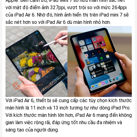
Apple. Bên cạnh đó, iPad Mini 7 sở hữu màn hình sắc nét
với mật độ điểm ảnh 327ppi, vượt trội so với mức 264ppi
của iPad Air 6. Nhờ đó, hình ảnh hiển thị trên iPad mini 7 sẽ
sắc nét hơn so với iPad Air 6 dù màn hình nhỏ hơn.
Với iPad Air 6, thiết bị sẽ cung cấp các tùy chọn kích thước
màn hình là 11 inch và 13 inch tương tự như dòng iPad Pro.
Với kích thước màn hình lớn hơn, iPad Air 6 mang đến không
gian làm việc rộng rãi, đáp ứng tốt nhu cầu đa nhiệm và
sáng tạo của người dùng.