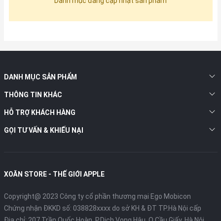
Danh mục đang cập nhật sản phẩm
DANH MỤC SẢN PHẨM
THÔNG TIN KHÁC
HỖ TRỢ KHÁCH HÀNG
GỌI TƯ VẤN & KHIẾU NẠI
XOĂN STORE - THẾ GIỚI APPLE
Copyright@ 2023 Công ty cổ phần thương mại Ego Mobicon
Chứng nhận ĐKKD số: 038828xxxx do sở KH & ĐT TP.Hà Nội cấp
Địa chỉ: 207 Trần Quốc Hoàn, P.Dịch Vọng Hậu, Q.Cầu Giấy, Hà Nội