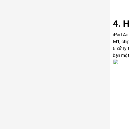
4. 
iPad Ai
M1, chi
6 xử lý
bạn một