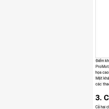
Điểm kh
ProMoti
họa cao
Mặt khác
các tha
3. 
Cả hai 