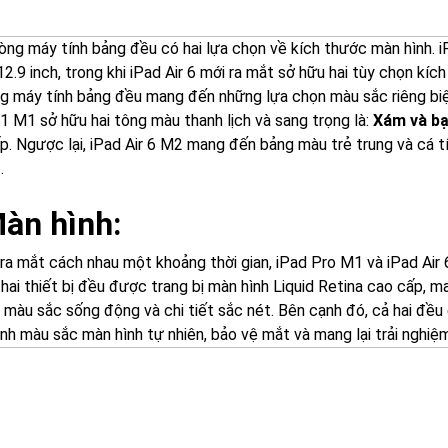
dòng máy tính bảng đều có hai lựa chọn về kích thước màn hình. 
12.9 inch, trong khi iPad Air 6 mới ra mắt sở hữu hai tùy chọn kíc
g máy tính bảng đều mang đến những lựa chọn màu sắc riêng biệ
1 M1 sở hữu hai tông màu thanh lịch và sang trọng là:
Xám và b
p. Ngược lại, iPad Air 6 M2 mang đến bảng màu trẻ trung và cá t
g
.
Màn hình:
ra mắt cách nhau một khoảng thời gian, iPad Pro M1 và iPad Air
 hai thiết bị đều được trang bị màn hình Liquid Retina cao cấp, 
, màu sắc sống động và chi tiết sắc nét. Bên cạnh đó, cả hai đều
nh màu sắc màn hình tự nhiên, bảo vệ mắt và mang lại trải nghiệm