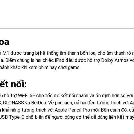
Loa
o M1 được trang bị hệ thống âm thanh bốn loa, cho âm thanh rõ rà
loa. Điểm chung là hai chiếc iPad đều được hỗ trợ Dolby Atmos 
oảnh khắc khi xem phim hay chơi game.
ết nối:
 6 hỗ trợ Wi-Fi 6E cho tốc độ kết nối nhanh và ổn định hơn so vớ
S, GLONASS và BeiDou. Về phụ kiện, cả hai đều tương thích với A
 khả năng tương thích với Apple Pencil Pro mới. Bên cạnh đó, c
USB Type-C phổ biến để người dùng có thể dễ dàng liên kết máy vớ