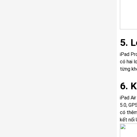
5. 
iPad Pr
có hai 
từng kh
6. K
iPad Air
5.0, GP
có thêm
kết nối 