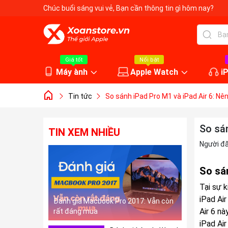
Chúc buổi sáng vui vẻ
, Bạn cần thông tin gì hôm nay?
Giá tốt
Nổi bật
Máy ành
Apple Watch
i
Tin tức
So sánh iPad Pro M1 và iPad Air 6: N
So sá
TIN XEM NHIỀU
Người đ
So sá
Tại sự 
iPad Ai
Đánh giá Macbook Pro 2017: Vẫn còn
Air 6 nà
rất đáng mua
iPad Ai