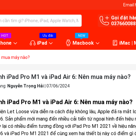
Email 
Gọi đặt hà
037660088
HOT
Ưu đãi
NEW
Phone
iPad
Macbook
iMac |
ên mua máy nào?
nh iPad Pro M1 và iPad Air 6: Nên mua máy nào?
ăng:
Nguyễn Trọng Hải
|
07/06/2024
nh iPad Pro M1 và iPad Air 6: Nên mua máy nào?
kiện Let Loose vừa diễn ra cách đây không lâu, Apple đã ra mắt 
r 6. Sản phẩm mới mang đến nhiều cải tiến từ ngoại hình đến hiệu
y lại có nhiều điểm tương đồng với iPad Pro M1 2021 về hiệu năng
r 6 và iPad Pro M1 2021 để cùng xem hai thiết bị này có điểm gì 