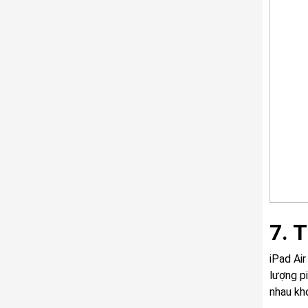
7. 
iPad Ai
lượng p
nhau kh