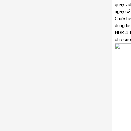
quay vi
ngay cả 
Chưa hế
dùng luô
HDR 4, 
cho cuộ